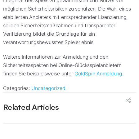
Integrität des Spiels zu gewährleisten und Nutzer vor
möglichen Sicherheitsrisiken zu schützen. Die Wahl eines
etablierten Anbieters mit entsprechender Lizenzierung,
soliden Sicherheitsmaßnahmen und transparenter
Verifizierung bildet die Grundlage für ein
verantwortungsbewusstes Spielerlebnis.
Weitere Informationen zur Anmeldung und den
Sicherheitsaspekten bei Online-Glücksspielanbietern
finden Sie beispielsweise unter
GoldSpin Anmeldung
.
Categories:
Uncategorized
Related Articles