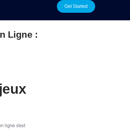
Get Started
n Ligne :
jeux
n ligne s’est