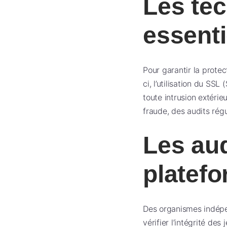
Les tec
essenti
Pour garantir la protec
ci, l’utilisation du SS
toute intrusion extéri
fraude, des audits régu
Les aud
platef
Des organismes indépe
vérifier l’intégrité des