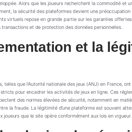
loppée. Alors que les joueurs recherchent la commodité et 
ement, la sécurité des plateformes devient une préoccupation
s virtuels repose en grande partie sur les garanties offertes
 transactions et de protection des données personnelles.
ementation et la légi
s, telles que l’Autorité nationale des jeux (ANJ) en France, on
stricts pour encadrer les activités de jeux en ligne. Ces régl
spectent des normes élevées de sécurité, notamment en matiè
tre la fraude. La légitimité d’une plateforme est souvent atte
aux joueurs que le site opère conformément aux lois en vigueur.