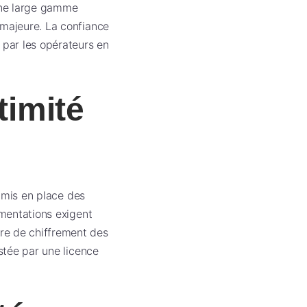
une large gamme
 majeure. La confiance
 par les opérateurs en
timité
t mis en place des
ementations exigent
re de chiffrement des
stée par une licence