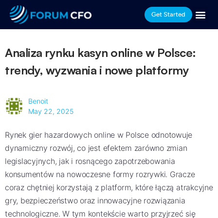
Get Started
Analiza rynku kasyn online w Polsce:
trendy, wyzwania i nowe platformy
Benoit
May 22, 2025
Rynek gier hazardowych online w Polsce odnotowuje
dynamiczny rozwój, co jest efektem zarówno zmian
legislacyjnych, jak i rosnącego zapotrzebowania
konsumentów na nowoczesne formy rozrywki. Gracze
coraz chętniej korzystają z platform, które łączą atrakcyjne
gry, bezpieczeństwo oraz innowacyjne rozwiązania
technologiczne. W tym kontekście warto przyjrzeć się