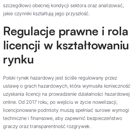
szczegółowo obecnej kondycji sektora oraz analizować,
jakie czynniki kształtują jego przyszłość.
Regulacje prawne i rola
licencji w kształtowaniu
rynku
Polski rynek hazardowy jest ściśle regulowany przez
ustawę o grach hazardowych, która wymusiła konieczność
uzyskania licencji na prowadzenie działalności hazardowej
online. Od 2017 roku, po wejściu w życie nowelizacji,
licencjonowane podmioty muszą spełniać surowe wymogi
techniczne i finansowe, aby zapewnić bezpieczeństwo
graczy oraz transparentność rozgrywek.