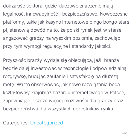
dojrzałość sektora, gdzie kluczowe znaczenie mają
legalność, innowacyjność i bezpieczeństwo. Nowoczesne
platformy, takie jak kasyno internetowe bingo bongo stars
pl, stanowią dowód na to, że polski rynek jest w stanie
angażować graczy na wysokim poziomie, zachowując
przy tym wymogi regulacyjne i standardy jakości.
Przyszłość branży wydaje się obiecująca, jeśli branża
będzie dalej inwestować w technologie i odpowiedzialną
rozgrywkę, budując zaufanie i satysfakcję na dłuższą
metę. Warto obserwować, jak nowe rozwiązania będą
kształtowały krajobraz hazardu internetowego w Polsce,
zapewniając jeszcze więcej możliwości dla graczy oraz
bezpieczeństwa dla wszystkich uczestników rynku.
Categories:
Uncategorized