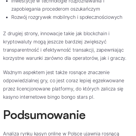
Inwestycje w technologie rozpoznawania i
zapobiegania procederom oszukańczym
Rozwój rozgrywek mobilnych i społecznościowych
Z drugiej strony, innowacje takie jak blockchain i
kryptowaluty mogą jeszcze bardziej zwiększyć
transparentność i efektywność transakcji, zapewniając
korzystne warunki zarówno dla operatorów, jak i graczy.
Ważnym aspektem jest także rosnące znaczenie
odpowiedzialnej gry, co jest coraz lepiej egzekwowane
przez licencjonowane platformy, do których zalicza się
kasyno internetowe bingo bongo stars pl.
Podsumowanie
Analiza rynku kasyn online w Polsce ujawnia rosnącą