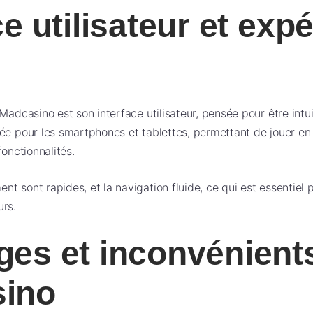
ce utilisateur et exp
Madcasino est son interface utilisateur, pensée pour être intui
sée pour les smartphones et tablettes, permettant de jouer e
fonctionnalités.
t sont rapides, et la navigation fluide, ce qui est essentiel 
urs.
ges et inconvénient
ino