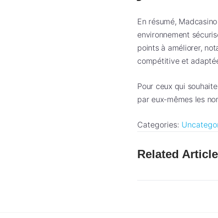
En résumé, Madcasino 
environnement sécurisé
points à améliorer, no
compétitive et adaptée
Pour ceux qui souhaiten
par eux-mêmes les nomb
Categories:
Uncatego
Related Articl