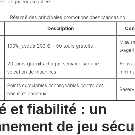
nt les joueurs réguliers.
Résumé des principales promotions chez Madcasino
Description
Cond
Mise m
100% jusqu’à 200 € + 50 tours gratuits
wageri
20 tours gratuits chaque semaine sur une
Activat
sélection de machines
minim
Points cumulables échangeables contre des
Réservé
bonus et cadeaux
 et fiabilité : un
nnement de jeu sécu