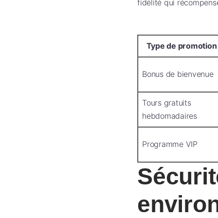
fidélité qui récompense
Type de promotion
Bonus de bienvenue
Tours gratuits
hebdomadaires
Programme VIP
Sécurité
enviro