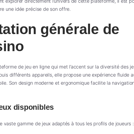
t explorer directement l’univers de cette plateforme, il est po
re une idée précise de son offre.
ation générale de
ino
forme de jeu en ligne qui met l’accent sur la diversité des je
uis différents appareils, elle propose une expérience fluide a
ile. Son design moderne et ergonomique facilite la navigatio
jeux disponibles
 vaste gamme de jeux adaptés à tous les profils de joueurs :