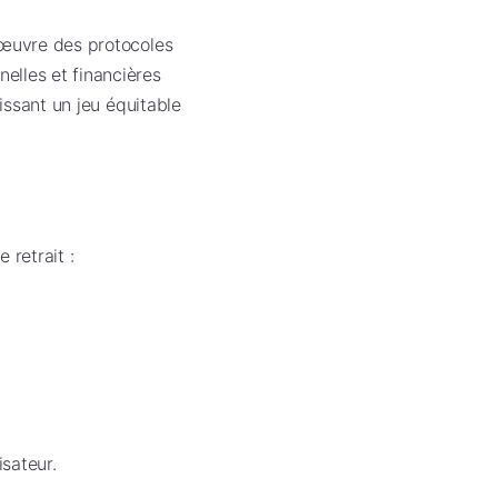
 œuvre des protocoles
elles et financières
issant un jeu équitable
 retrait :
isateur.