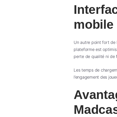
Interfa
mobile
Un autre point fort de 
plateforme est optimi
perte de qualité ni de 
Les temps de chargemen
l’engagement des joue
Avanta
Madcas