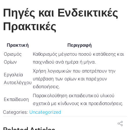
Πηγές και Ενδεικτικές
Πρακτικές
Πρακτική
Περιγραφή
Ορισμός
Καθορισμός μέγιστου ποσού κατάθεσης και
Ορίων
παιχνιδιού ανά ημέρα ή μήνα.
Χρήση λογισμικών που αποτρέπουν την
Εργαλεία
υπέρβαση των ορίων και παρέχουν
Αυτοελέγχου
ειδοποιήσεις.
Παρακολούθηση εκπαιδευτικού υλικού
Εκπαίδευση
σχετικά με κίνδυνους και προειδοποιήσεις.
Categories:
Uncategorized
Related Articles