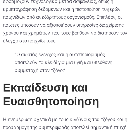
εφαρμόζουν τεχνολογικά μέτρα ασφαλείας, όπως η
κρυπτογράφηση δεδομένων και η πιστοποίηση τυχερών
παιχνιδιών από ανεξάρτητους οργανισμούς. Επιπλέον, οι
παίκτες μπορούν να αξιοποιήσουν υπηρεσίες διαχείρισης
χρόνου και χρημάτων, που τους βοηθούν να διατηρούν τον
έλεγχο στο παιχνίδι τους.
“Ο σωστός έλεγχος και η αυτοπεριορισμός
αποτελούν το κλειδί για μια υγιή και υπεύθυνη
συμμετοχή στον τζόγο.”
Εκπαίδευση και
Ευαισθητοποίηση
Η ενημέρωση σχετικά με τους κινδύνους του τζόγου και η
προσαρμογή της συμπεριφοράς αποτελεί σημαντική πτυχή