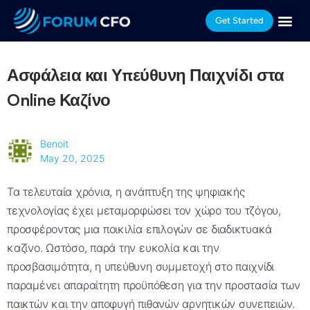
Get Started
Ασφάλεια και Υπεύθυνη Παιχνίδι στα
Online Καζίνο
Benoit
May 20, 2025
Τα τελευταία χρόνια, η ανάπτυξη της ψηφιακής
τεχνολογίας έχει μεταμορφώσει τον χώρο του τζόγου,
προσφέροντας μια ποικιλία επιλογών σε διαδικτυακά
καζίνο. Ωστόσο, παρά την ευκολία και την
προσβασιμότητα, η υπεύθυνη συμμετοχή στο παιχνίδι
παραμένει απαραίτητη προϋπόθεση για την προστασία των
παικτών και την αποφυγή πιθανών αρνητικών συνεπειών.