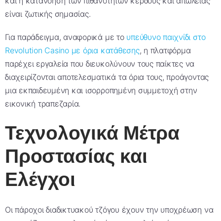
και η κατανόηση των πιθανοτήτων κέρδους και απώλειας
είναι ζωτικής σημασίας.
Για παράδειγμα, αναφορικά με το
υπεύθυνο παιχνίδι στο
Revolution Casino με όρια κατάθεσης
, η πλατφόρμα
παρέχει εργαλεία που διευκολύνουν τους παίκτες να
διαχειρίζονται αποτελεσματικά τα όρια τους, προάγοντας
μια εκπαιδευμένη και ισορροπημένη συμμετοχή στην
εικονική τραπεζαρία.
Τεχνολογικά Μέτρα
Προστασίας και
Ελέγχοι
Οι πάροχοι διαδικτυακού τζόγου έχουν την υποχρέωση να