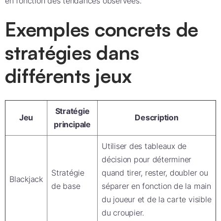
en fonction des tendances observées.
Exemples concrets de
stratégies dans
différents jeux
Stratégie
Jeu
Description
principale
Utiliser des tableaux de
décision pour déterminer
Stratégie
quand tirer, rester, doubler ou
Blackjack
de base
séparer en fonction de la main
du joueur et de la carte visible
du croupier.