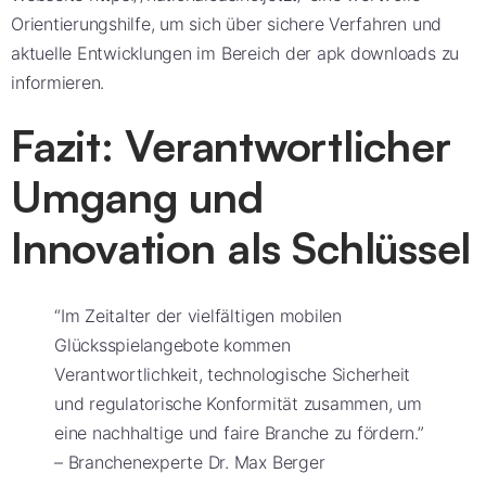
Orientierungshilfe, um sich über sichere Verfahren und
aktuelle Entwicklungen im Bereich der apk downloads zu
informieren.
Fazit: Verantwortlicher
Umgang und
Innovation als Schlüssel
“Im Zeitalter der vielfältigen mobilen
Glücksspielangebote kommen
Verantwortlichkeit, technologische Sicherheit
und regulatorische Konformität zusammen, um
eine nachhaltige und faire Branche zu fördern.”
– Branchenexperte Dr. Max Berger