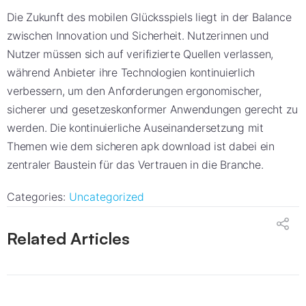
Die Zukunft des mobilen Glücksspiels liegt in der Balance
zwischen Innovation und Sicherheit. Nutzerinnen und
Nutzer müssen sich auf verifizierte Quellen verlassen,
während Anbieter ihre Technologien kontinuierlich
verbessern, um den Anforderungen ergonomischer,
sicherer und gesetzeskonformer Anwendungen gerecht zu
werden. Die kontinuierliche Auseinandersetzung mit
Themen wie dem sicheren apk download ist dabei ein
zentraler Baustein für das Vertrauen in die Branche.
Categories:
Uncategorized
Related Articles