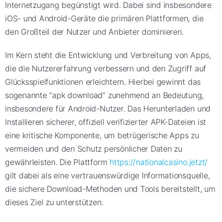
Internetzugang begünstigt wird. Dabei sind insbesondere
iOS- und Android-Geräte die primären Plattformen, die
den Großteil der Nutzer und Anbieter dominieren.
Im Kern steht die Entwicklung und Verbreitung von Apps,
die die Nutzererfahrung verbessern und den Zugriff auf
Glücksspielfunktionen erleichtern. Hierbei gewinnt das
sogenannte “apk download” zunehmend an Bedeutung,
insbesondere für Android-Nutzer. Das Herunterladen und
Installieren sicherer, offiziell verifizierter APK-Dateien ist
eine kritische Komponente, um betrügerische Apps zu
vermeiden und den Schutz persönlicher Daten zu
gewährleisten. Die Plattform
https://nationalcasino.jetzt/
gilt dabei als eine vertrauenswürdige Informationsquelle,
die sichere Download-Methoden und Tools bereitstellt, um
dieses Ziel zu unterstützen.