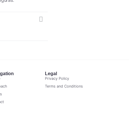
eguras.
gation
Legal
e
Privacy Policy
oach
Terms and Conditions
ts
act