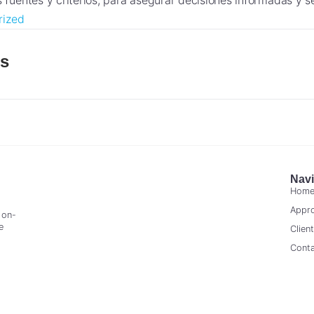
 fuentes y criterios, para asegurar decisiones informadas y s
rized
es
Navi
Hom
Appr
 on-
e
Clien
Cont