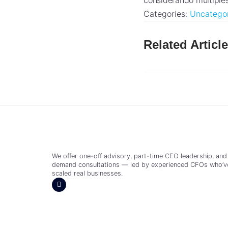
considerando múltiples
Categories:
Uncatego
Related Articl
We offer one-off advisory, part-time CFO leadership, and
demand consultations — led by experienced CFOs who’v
scaled real businesses.