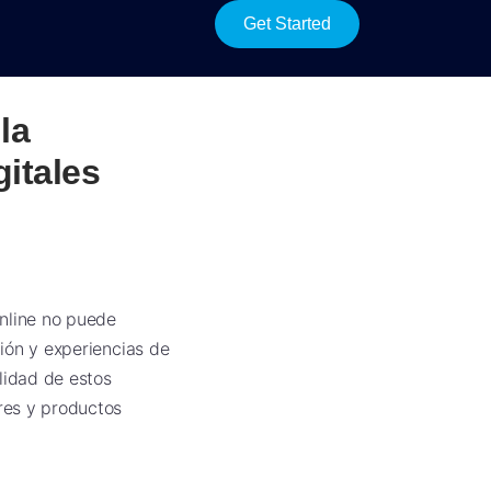
Get Started
la
gitales
online no puede
ción y experiencias de
lidad de estos
ores y productos