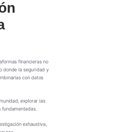
ión
a
taformas financieras no
no donde la seguridad y
combinarlas con datos
munidad, explorar las
n fundamentadas.
stigación exhaustiva,