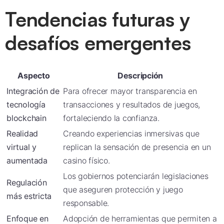
Tendencias futuras y
desafíos emergentes
Aspecto
Descripción
Integración de
Para ofrecer mayor transparencia en
tecnología
transacciones y resultados de juegos,
blockchain
fortaleciendo la confianza.
Realidad
Creando experiencias inmersivas que
virtual y
replican la sensación de presencia en un
aumentada
casino físico.
Los gobiernos potenciarán legislaciones
Regulación
que aseguren protección y juego
más estricta
responsable.
Enfoque en
Adopción de herramientas que permiten a