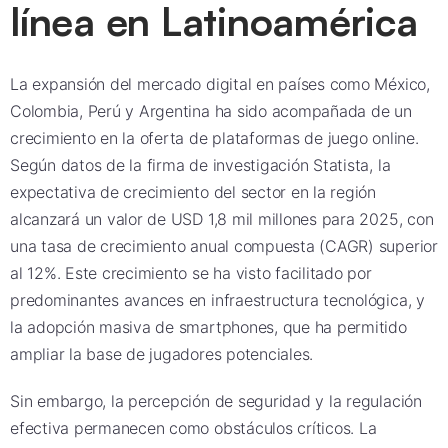
línea en Latinoamérica
La expansión del mercado digital en países como México,
Colombia, Perú y Argentina ha sido acompañada de un
crecimiento en la oferta de plataformas de juego online.
Según datos de la firma de investigación Statista, la
expectativa de crecimiento del sector en la región
alcanzará un valor de USD 1,8 mil millones para 2025, con
una tasa de crecimiento anual compuesta (CAGR) superior
al 12%. Este crecimiento se ha visto facilitado por
predominantes avances en infraestructura tecnológica, y
la adopción masiva de smartphones, que ha permitido
ampliar la base de jugadores potenciales.
Sin embargo, la percepción de seguridad y la regulación
efectiva permanecen como obstáculos críticos. La