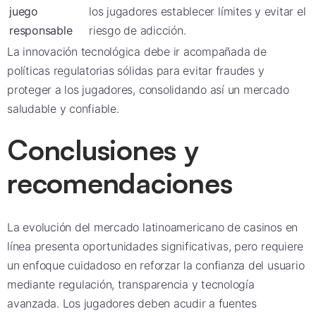
juego
los jugadores establecer límites y evitar el
responsable
riesgo de adicción.
La innovación tecnológica debe ir acompañada de
políticas regulatorias sólidas para evitar fraudes y
proteger a los jugadores, consolidando así un mercado
saludable y confiable.
Conclusiones y
recomendaciones
La evolución del mercado latinoamericano de casinos en
línea presenta oportunidades significativas, pero requiere
un enfoque cuidadoso en reforzar la confianza del usuario
mediante regulación, transparencia y tecnología
avanzada. Los jugadores deben acudir a fuentes