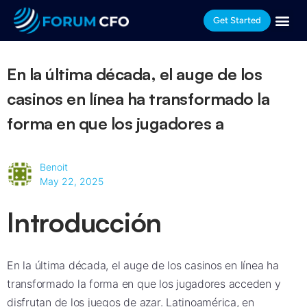
Get Started
En la última década, el auge de los
casinos en línea ha transformado la
forma en que los jugadores a
Benoit
May 22, 2025
Introducción
En la última década, el auge de los casinos en línea ha
transformado la forma en que los jugadores acceden y
disfrutan de los juegos de azar. Latinoamérica, en