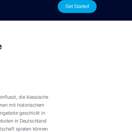
Get Started
e
flusst, die klassische
nen mit historischem
ngebote geschickt in
geboten in Deutschland
rtschaft spielen können