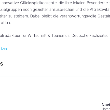
 innovative Glücksspielkonzepte, die ihre lokalen Besonderhe
e Zielgruppen noch gezielter anzusprechen und die Attraktivitä
ter zu steigern. Dabei bleibt die verantwortungsvolle Gestalt
ration.
fredakteur für Wirtschaft & Tourismus, Deutsche Fachzeitschr
rized
es
Navi
Hom