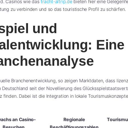
nd. Casinos wie das
tracht-altrip.de
bieten hier eine Gelegenhei
ung zu verbinden und so das touristische Profil zu schärfen.
spiel und
alentwicklung: Eine
anchenanalyse
uelle Branchenentwicklung, so zeigen Marktdaten, dass lizenz
 Deutschland seit der Novellierung des Glücksspielstaatsver
finden. Dabei ist die Integration in lokale Tourismuskonzept
achs an Casino-
Regionale
Tourismu
Besuchen
Beschäftigungszahlen