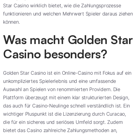
Star Casino wirklich bietet, wie die Zahlungsprozesse
funktionieren und welchen Mehrwert Spieler daraus ziehen
können.
Was macht Golden Star
Casino besonders?
Golden Star Casino ist ein Online-Casino mit Fokus auf ein
unkompliziertes Spielerlebnis und eine umfassende
Auswahl an Spielen von renommierten Providern. Die
Plattform überzeugt mit einem klar strukturierten Design,
das auch für Casino-Neulinge schnell verständlich ist. Ein
wichtiger Pluspunkt ist die Lizenzierung durch Curacao,
die für ein sicheres und seriöses Umfeld sorgt. Zudem
bietet das Casino zahlreiche Zahlungsmethoden an,