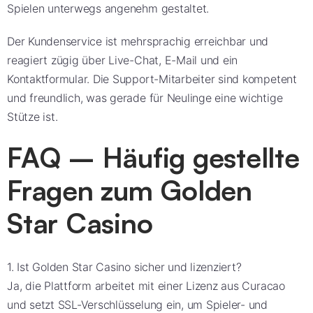
Spielen unterwegs angenehm gestaltet.
Der Kundenservice ist mehrsprachig erreichbar und
reagiert zügig über Live-Chat, E-Mail und ein
Kontaktformular. Die Support-Mitarbeiter sind kompetent
und freundlich, was gerade für Neulinge eine wichtige
Stütze ist.
FAQ – Häufig gestellte
Fragen zum Golden
Star Casino
1. Ist Golden Star Casino sicher und lizenziert?
Ja, die Plattform arbeitet mit einer Lizenz aus Curacao
und setzt SSL-Verschlüsselung ein, um Spieler- und