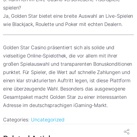
spielen?
Ja, Golden Star bietet eine breite Auswahl an Live-Spielen
wie Blackjack, Roulette und Poker mit echten Dealern.
Golden Star Casino präsentiert sich als solide und
vielseitige Online-Spielothek, die vor allem mit ihrer
großen Spielauswahl und transparenten Bonuskonditionen
punktet. Für Spieler, die Wert auf schnelle Zahlungen und
einen klar strukturierten Auftritt legen, ist diese Plattform
eine überzeugende Wahl. Besonders das ausgewogene
Gesamtpaket macht Golden Star zu einer interessanten
Adresse im deutschsprachigen iGaming-Markt.
Categories:
Uncategorized