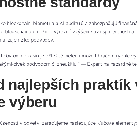
nostné štandardy
o blockchain, biometria a AI auditujú a zabezpečujú finančn
tie blockchainu umožnilo výrazné zvýšenie transparentnosti a 
malizuje riziko podvodov.
eľov online kasín je dôležité nielen umožniť hráčom rýchle výb
 akýmkoľvek podvodom či zneužitiu.“ — Expert na hazardné te
 najlepších praktík 
e výberu
kúseností v odvetví zaraďujeme nasledujúce kľúčové elementy