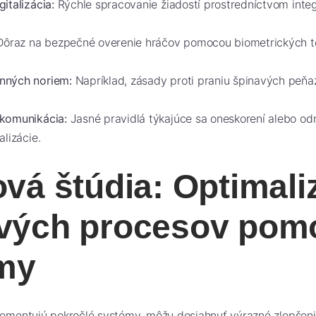
italizácia:
Rýchle spracovanie žiadostí prostredníctvom int
ôraz na bezpečné overenie hráčov pomocou biometrických te
nných noriem:
Napríklad, zásady proti praniu špinavých peňa
 komunikácia:
Jasné pravidlá týkajúce sa oneskorení alebo od
alizácie.
vá štúdia: Optimali
vých procesov pom
rmy
plementujú pokročlé systémy, môžu dosiahnuť výrazné zlepšeni