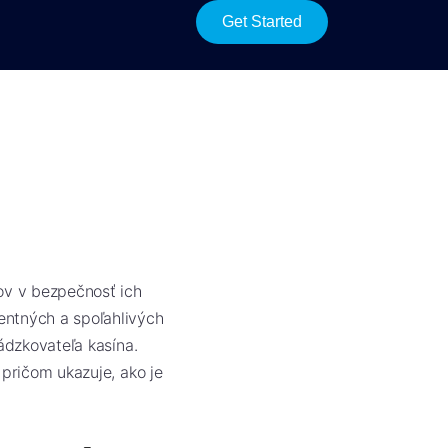
Get Started
h
ov v bezpečnosť ich
entných a spoľahlivých
ádzkovateľa kasína.
 pričom ukazuje, ako je