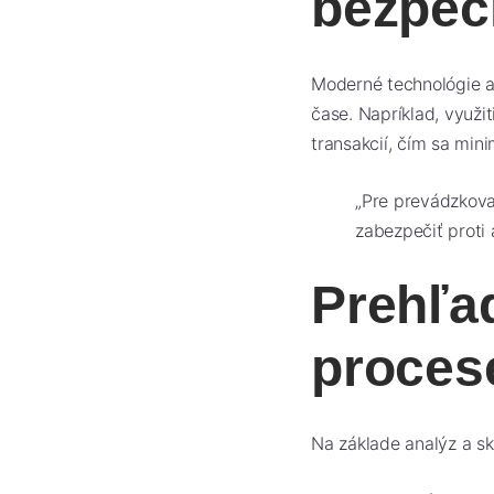
bezpeč
Moderné technológie ak
čase. Napríklad, využi
transakcií, čím sa mini
„Pre prevádzkovat
zabezpečiť proti
Prehľad
proces
Na základe analýz a s