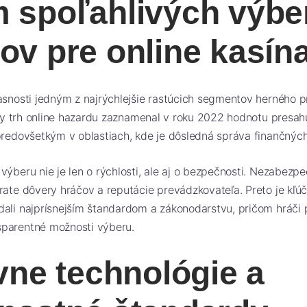
 spoľahlivých výbe
ov pre online kasín
asnosti jedným z najrýchlejšie rastúcich segmentov herného p
álny trh online hazardu zaznamenal v roku 2022 hodnotu presa
predovšetkým v oblastiach, kde je dôsledná správa finančných 
výberu nie je len o rýchlosti, ale aj o bezpečnosti. Nezabez
rate dôvery hráčov a reputácie prevádzkovateľa. Preto je kľú
dali najprísnejším štandardom a zákonodarstvu, pričom hráči
parentné možnosti výberu.
vne technológie a