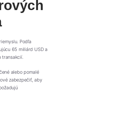
rových
a
riemyslu. Podľa
hujúcu 65 miliárd USD a
transakcií.
pečené alebo pomalé
čové zabezpečiť, aby
 požadujú