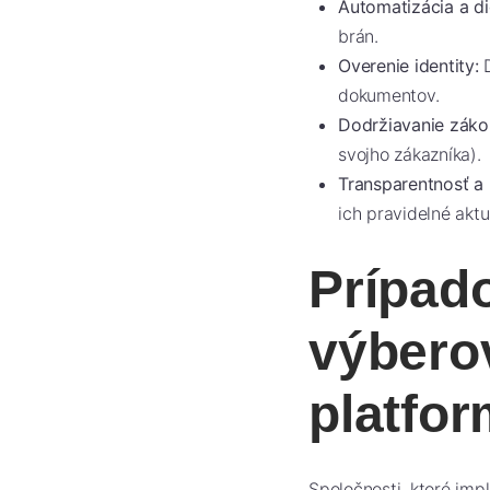
Automatizácia a dig
brán.
Overenie identity:
D
dokumentov.
Dodržiavanie záko
svojho zákazníka).
Transparentnosť a
ich pravidelné aktu
Prípado
výbero
platfo
Spoločnosti, ktoré im