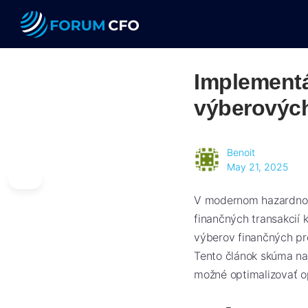
Implementá
výberových
Benoit
May 21, 2025
V modernom hazardnom p
finančných transakcií
výberov finančných pro
Tento článok skúma naj
možné optimalizovať o