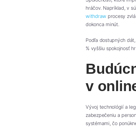
hráčov. Napríklad, v s
withdraw
procesy zvlád
dokonca minút.
Podľa dostupných dát, 
% vyššiu spokojnosť hr
Budúcn
v onli
Vývoj technológií a le
zabezpečeniu a persona
systémami, čo ponúkne 