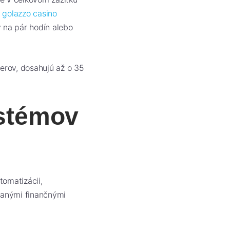
ú
golazzo casino
 na pár hodín alebo
berov, dosahujú až o 35
stémov
tomatizácii,
ovanými finančnými