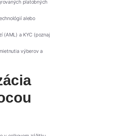
egrovaných platobných
chnológií alebo
zí (AML) a KYC (poznaj
mietnutia výberov a
zácia
ocou
e v celkovom zážitku