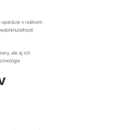
é operácie v reálnom
nedotknuteľnosti
ery, ale aj ich
chnológie
v
: