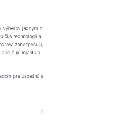
v výberov jedným z
pička technológií a
thdraw, zabezpečujú,
posilňujú lojalitu a
ladom pre úspešnú a