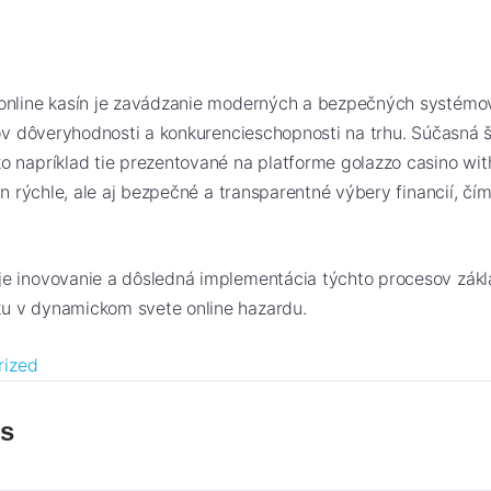
online kasín je zavádzanie moderných a bezpečných systémo
rov dôveryhodnosti a konkurencieschopnosti na trhu. Súčasná š
o napríklad tie prezentované na platforme golazzo casino wi
en rýchle, ale aj bezpečné a transparentné výbery financií, čím 
e inovovanie a dôsledná implementácia týchto procesov zák
u v dynamickom svete online hazardu.
rized
es