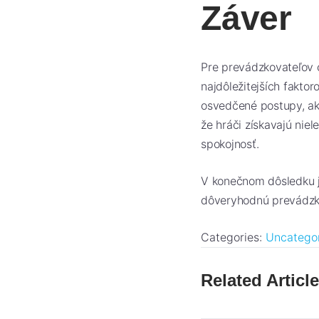
Záver
Pre prevádzkovateľov 
najdôležitejších fakto
osvedčené postupy, ak
že hráči získavajú niel
spokojnosť.
V konečnom dôsledku j
dôveryhodnú prevádzk
Categories:
Uncatego
Related Articl