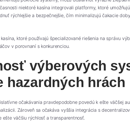
účasnosti niektoré kasína integrovali platformy, ktoré umožňuj
nuť rýchlejšie a bezpečnejšie, čím minimalizujú čakacie doby
kasína, ktoré používajú špecializované riešenia na správu vý
áčov v porovnaní s konkurenciou.
osť výberových sy
ne hazardných hrách
gislatívne očakávania pravdepodobne povedú k ešte väčšej au
lizácii. Zároveň sa očakáva vyššia integrácia s decentraliz
ešte väčšiu rýchlosť a transparentnosť.