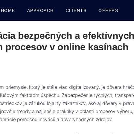
HOME
APPROACH
CLIENTS
OFFERS
cia bezpečných a efektívnyc
 procesov v online kasínach
riemysle, ktorý je stále viac digitalizovaný, je dôvera hráč
 kľúčovým faktorom úspechu. Zabezpečenie rýchlych, transpar
striedkov je zárukou lojality zákazníkov, ako aj dôvery v prev
novšie trendy a najlepšie praktiky v oblasti procesov výberu,
perácie pomocou inovácií a dôveryhodných zdrojov.