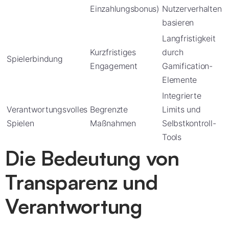
Einzahlungsbonus)
Nutzerverhalten
basieren
Langfristigkeit
Kurzfristiges
durch
Spielerbindung
Engagement
Gamification-
Elemente
Integrierte
Verantwortungsvolles
Begrenzte
Limits und
Spielen
Maßnahmen
Selbstkontroll-
Tools
Die Bedeutung von
Transparenz und
Verantwortung