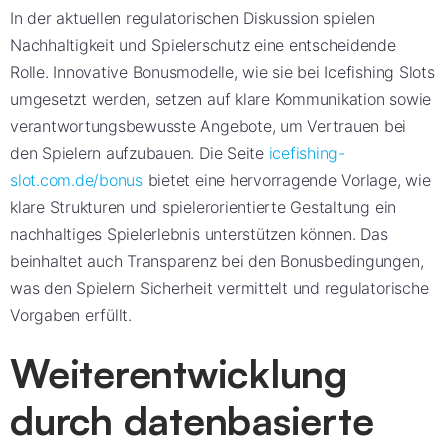
In der aktuellen regulatorischen Diskussion spielen
Nachhaltigkeit und Spielerschutz eine entscheidende
Rolle. Innovative Bonusmodelle, wie sie bei Icefishing Slots
umgesetzt werden, setzen auf klare Kommunikation sowie
verantwortungsbewusste Angebote, um Vertrauen bei
den Spielern aufzubauen. Die Seite
icefishing-
slot.com.de/bonus
bietet eine hervorragende Vorlage, wie
klare Strukturen und spielerorientierte Gestaltung ein
nachhaltiges Spielerlebnis unterstützen können. Das
beinhaltet auch Transparenz bei den Bonusbedingungen,
was den Spielern Sicherheit vermittelt und regulatorische
Vorgaben erfüllt.
Weiterentwicklung
durch datenbasierte