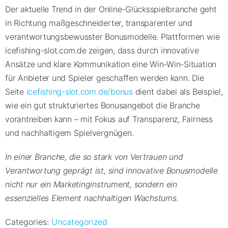
Der aktuelle Trend in der Online-Glücksspielbranche geht
in Richtung maßgeschneiderter, transparenter und
verantwortungsbewusster Bonusmodelle. Plattformen wie
icefishing-slot.com.de zeigen, dass durch innovative
Ansätze und klare Kommunikation eine Win-Win-Situation
für Anbieter und Spieler geschaffen werden kann. Die
Seite
icefishing-slot.com.de/bonus
dient dabei als Beispiel,
wie ein gut strukturiertes Bonusangebot die Branche
vorantreiben kann – mit Fokus auf Transparenz, Fairness
und nachhaltigem Spielvergnügen.
In einer Branche, die so stark von Vertrauen und
Verantwortung geprägt ist, sind innovative Bonusmodelle
nicht nur ein Marketinginstrument, sondern ein
essenzielles Element nachhaltigen Wachstums.
Categories:
Uncategorized