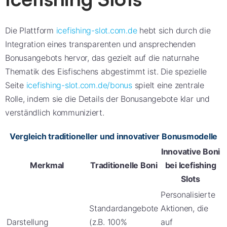
Die Plattform
icefishing-slot.com.de
hebt sich durch die
Integration eines transparenten und ansprechenden
Bonusangebots hervor, das gezielt auf die naturnahe
Thematik des Eisfischens abgestimmt ist. Die spezielle
Seite
icefishing-slot.com.de/bonus
spielt eine zentrale
Rolle, indem sie die Details der Bonusangebote klar und
verständlich kommuniziert.
Vergleich traditioneller und innovativer Bonusmodelle
Innovative Boni
Merkmal
Traditionelle Boni
bei Icefishing
Slots
Personalisierte
Standardangebote
Aktionen, die
Darstellung
(z.B. 100%
auf