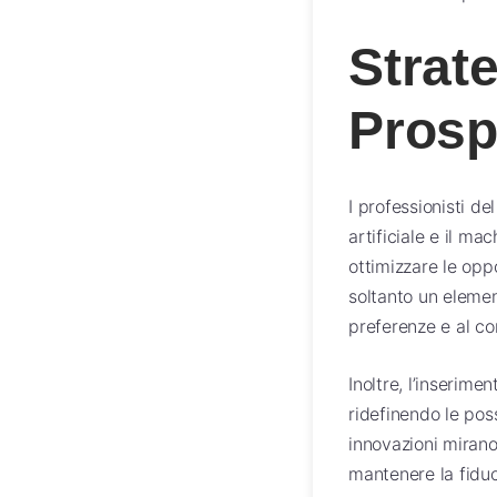
Strat
Prosp
I professionisti d
artificiale e il ma
ottimizzare le opp
soltanto un elemen
preferenze e al c
Inoltre, l’inserim
ridefinendo le pos
innovazioni mirano
mantenere la fiduc