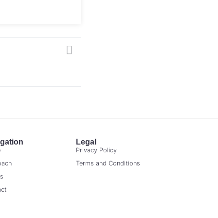
gation
Legal
e
Privacy Policy
oach
Terms and Conditions
ts
act