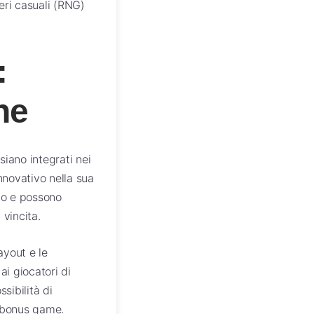
eri casuali (RNG)
:
he
iano integrati nei
nnovativo nella sua
oco e possono
 vincita.
ayout e le
ai giocatori di
sibilità di
o bonus game.