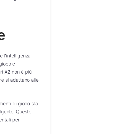
e
 l’intelligenza
 gioco e
ri X2
non è più
e si adattano alle
menti di gioco sta
olgente. Queste
entali per