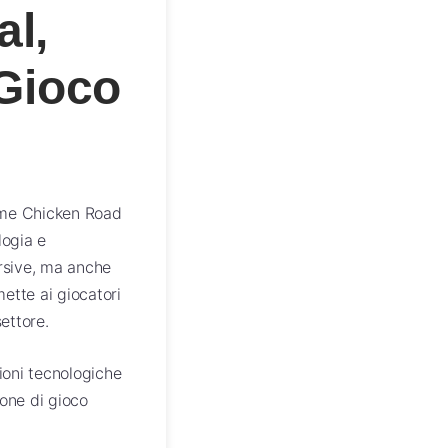
al,
Gioco
come Chicken Road
logia e
ersive, ma anche
mette ai giocatori
ettore.
ioni tecnologiche
ione di gioco