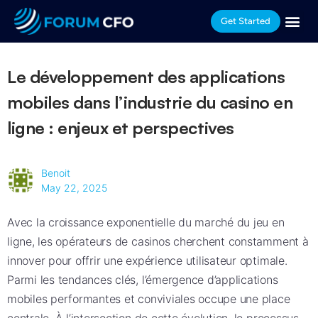
Get Started
Le développement des applications
mobiles dans l’industrie du casino en
ligne : enjeux et perspectives
Benoit
May 22, 2025
Avec la croissance exponentielle du marché du jeu en
ligne, les opérateurs de casinos cherchent constamment à
innover pour offrir une expérience utilisateur optimale.
Parmi les tendances clés, l’émergence d’applications
mobiles performantes et conviviales occupe une place