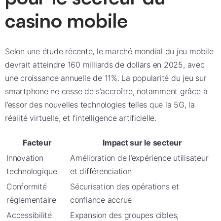
casino mobile
Selon une étude récente, le marché mondial du jeu mobile
devrait atteindre
160 milliards de dollars
en 2025, avec
une croissance annuelle de 11%. La popularité du jeu sur
smartphone ne cesse de s’accroître, notamment grâce à
l’essor des nouvelles technologies telles que la 5G, la
réalité virtuelle, et l’intelligence artificielle.
Facteur
Impact sur le secteur
Innovation
Amélioration de l’expérience utilisateur
technologique
et différenciation
Conformité
Sécurisation des opérations et
réglementaire
confiance accrue
Accessibilité
Expansion des groupes cibles,