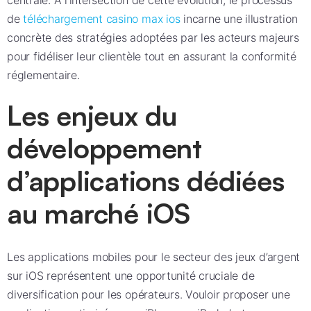
centrale. À l’intersection de cette évolution, le processus
de
téléchargement casino max ios
incarne une illustration
concrète des stratégies adoptées par les acteurs majeurs
pour fidéliser leur clientèle tout en assurant la conformité
réglementaire.
Les enjeux du
développement
d’applications dédiées
au marché iOS
Les applications mobiles pour le secteur des jeux d’argent
sur iOS représentent une opportunité cruciale de
diversification pour les opérateurs. Vouloir proposer une