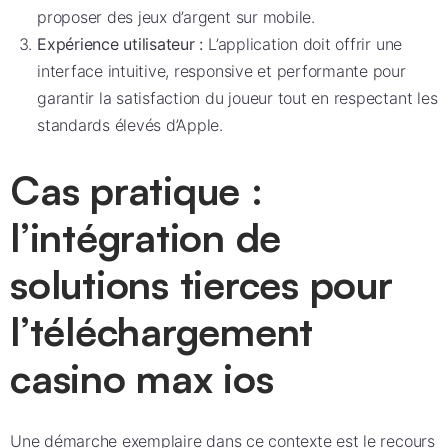
proposer des jeux d’argent sur mobile.
Expérience utilisateur :
L’application doit offrir une
interface intuitive, responsive et performante pour
garantir la satisfaction du joueur tout en respectant les
standards élevés d’Apple.
Cas pratique :
l’intégration de
solutions tierces pour
l’
téléchargement
casino max ios
Une démarche exemplaire dans ce contexte est le recours