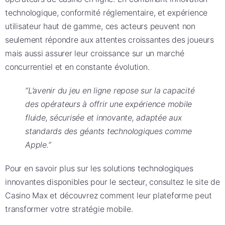
technologique, conformité réglementaire, et expérience
utilisateur haut de gamme, ces acteurs peuvent non
seulement répondre aux attentes croissantes des joueurs
mais aussi assurer leur croissance sur un marché
concurrentiel et en constante évolution.
“L’avenir du jeu en ligne repose sur la capacité
des opérateurs à offrir une expérience mobile
fluide, sécurisée et innovante, adaptée aux
standards des géants technologiques comme
Apple.”
Pour en savoir plus sur les solutions technologiques
innovantes disponibles pour le secteur, consultez le site de
Casino Max et découvrez comment leur plateforme peut
transformer votre stratégie mobile.