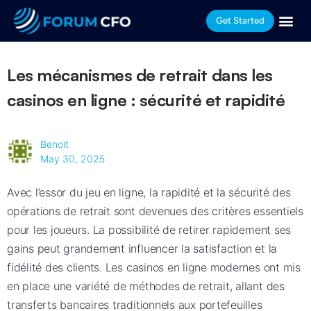
Get Started
Les mécanismes de retrait dans les
casinos en ligne : sécurité et rapidité
Benoit
May 30, 2025
Avec l’essor du jeu en ligne, la rapidité et la sécurité des
opérations de retrait sont devenues des critères essentiels
pour les joueurs. La possibilité de retirer rapidement ses
gains peut grandement influencer la satisfaction et la
fidélité des clients. Les casinos en ligne modernes ont mis
en place une variété de méthodes de retrait, allant des
transferts bancaires traditionnels aux portefeuilles