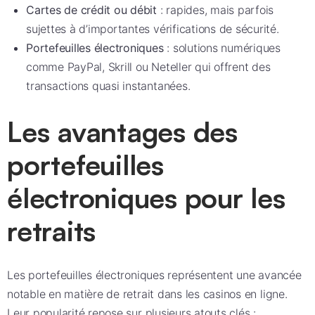
Cartes de crédit ou débit
: rapides, mais parfois
sujettes à d’importantes vérifications de sécurité.
Portefeuilles électroniques
: solutions numériques
comme PayPal, Skrill ou Neteller qui offrent des
transactions quasi instantanées.
Les avantages des
portefeuilles
électroniques pour les
retraits
Les portefeuilles électroniques représentent une avancée
notable en matière de retrait dans les casinos en ligne.
Leur popularité repose sur plusieurs atouts clés :