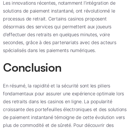
Les innovations récentes, notamment l’intégration de
solutions de paiement instantané, ont révolutionné le
processus de retrait. Certains casinos proposent
désormais des services qui permettent aux joueurs
d’effectuer des retraits en quelques minutes, voire
secondes, grâce à des partenariats avec des acteurs
spécialisés dans les paiements numériques.
Conclusion
En résumé, la rapidité et la sécurité sont les piliers
fondamentaux pour assurer une expérience optimale lors
des retraits dans les casinos en ligne. La popularité
croissante des portefeuilles électroniques et des solutions
de paiement instantané témoigne de cette évolution vers
plus de commodité et de sûreté. Pour découvrir des