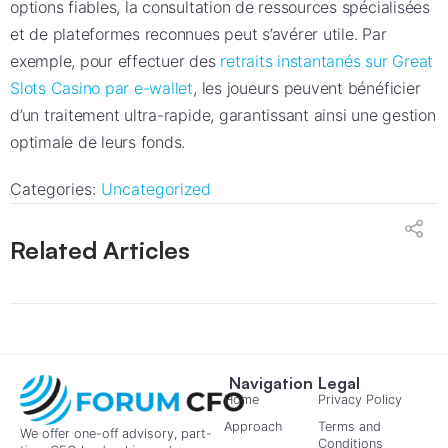
options fiables, la consultation de ressources spécialisées
et de plateformes reconnues peut s’avérer utile. Par
exemple, pour effectuer des
retraits instantanés sur Great
Slots Casino par e-wallet
, les joueurs peuvent bénéficier
d’un traitement ultra-rapide, garantissant ainsi une gestion
optimale de leurs fonds.
Categories:
Uncategorized
Related Articles
Navigation
Legal
Home
Privacy Policy
Approach
Terms and
We offer one-off advisory, part-
Conditions