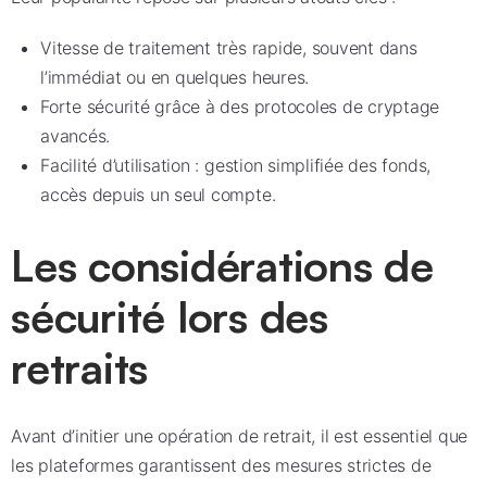
Vitesse de traitement très rapide, souvent dans
l’immédiat ou en quelques heures.
Forte sécurité grâce à des protocoles de cryptage
avancés.
Facilité d’utilisation : gestion simplifiée des fonds,
accès depuis un seul compte.
Les considérations de
sécurité lors des
retraits
Avant d’initier une opération de retrait, il est essentiel que
les plateformes garantissent des mesures strictes de