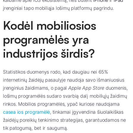
kalbame apie iOS ekosistemą, nes būtent
iPhone
ir
iPad
įrenginiai tapo mobiliąja lošimų platformų pagrindu.
Kodėl mobiliosios
programėlės yra
industrijos širdis?
Statistikos duomenys rodo, kad daugiau nei
65%
internetinių žaidėjų pasaulyje naudoja savo išmaniuosius
įrenginius žaidimams, o pagal
Apple App Store
duomenis,
lošimų programėlės sudaro svarbią dalį mobiliųjų žaidimų
rinkos. Mobilios programėlės, ypač kuriose naudojama
casea ios programėlė
, tinkamai įgyvendina šiuolaikiškas
žaidėjų poreikių tenkinimo strategijas, garantuodamos ne
tik patogumą, bet ir saugumą.