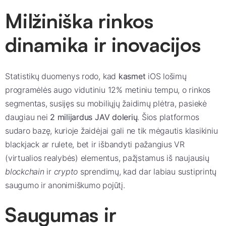
Milžiniška rinkos
dinamika ir inovacijos
Statistikų duomenys rodo, kad
kasmet
iOS lošimų
programėlės augo vidutiniu
12%
metiniu tempu, o rinkos
segmentas, susijęs su mobiliųjų žaidimų plėtra, pasiekė
daugiau nei
2 milijardus JAV dolerių
. Šios platformos
sudaro bazę, kurioje žaidėjai gali ne tik mėgautis klasikiniu
blackjack ar rulete, bet ir išbandyti pažangius VR
(virtualios realybės) elementus, pažįstamus iš naujausių
blockchain
ir
crypto
sprendimų, kad dar labiau sustiprintų
saugumo ir anonimiškumo pojūtį.
Saugumas ir