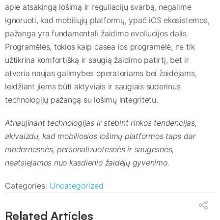
apie atsakingą lošimą ir reguliacijų svarbą, negalime
ignoruoti, kad mobiliųjų platformų, ypač iOS ekosistemos,
pažanga yra fundamentali žaidimo evoliucijos dalis.
Programėlės, tokios kaip casea ios programėlė, ne tik
užtikrina komfortišką ir saugią žaidimo patirtį, bet ir
atveria naujas galimybes operatoriams bei žaidėjams,
leidžiant jiems būti aktyviais ir saugiais suderinus
technologijų pažangą su lošimų integritetu.
Atnaujinant technologijas ir stebint rinkos tendencijas,
akivaizdu, kad mobiliosios lošimų platformos taps dar
modernesnės, personalizuotesnės ir saugesnės,
neatsiejamos nuo kasdienio žaidėjų gyvenimo.
Categories:
Uncategorized
Related Articles