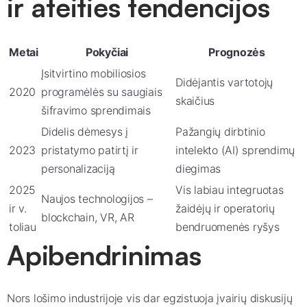
ir ateities tendencijos
Metai
Pokyčiai
Prognozės
Įsitvirtino mobiliosios
Didėjantis vartotojų
2020
programėlės su saugiais
skaičius
šifravimo sprendimais
Didelis dėmesys į
Pažangių dirbtinio
2023
pristatymo patirtį ir
intelekto (AI) sprendimų
personalizaciją
diegimas
2025
Vis labiau integruotas
Naujos technologijos –
ir v.
žaidėjų ir operatorių
blockchain, VR, AR
toliau
bendruomenės ryšys
Apibendrinimas
Nors lošimo industrijoje vis dar egzistuoja įvairių diskusijų