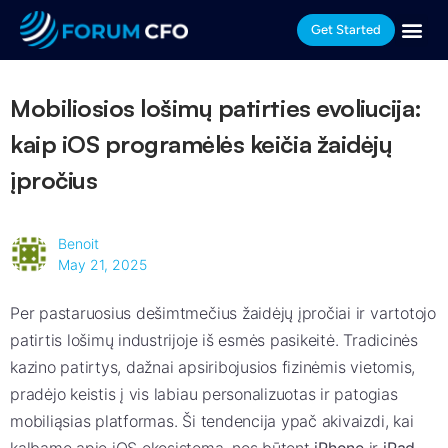
Get Started
Mobiliosios lošimų patirties evoliucija:
kaip iOS programėlės keičia žaidėjų
įpročius
Benoit
May 21, 2025
Per pastaruosius dešimtmečius žaidėjų įpročiai ir vartotojo
patirtis lošimų industrijoje iš esmės pasikeitė. Tradicinės
kazino patirtys, dažnai apsiribojusios fizinėmis vietomis,
pradėjo keistis į vis labiau personalizuotas ir patogias
mobiliąsias platformas. Ši tendencija ypač akivaizdi, kai