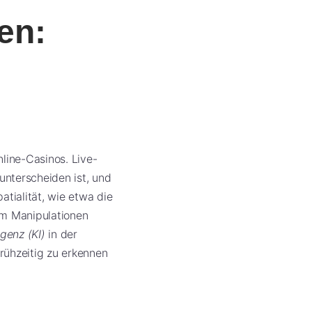
en:
line-Casinos. Live-
unterscheiden ist, und
atialität, wie etwa die
um Manipulationen
igenz (KI)
in der
rühzeitig zu erkennen