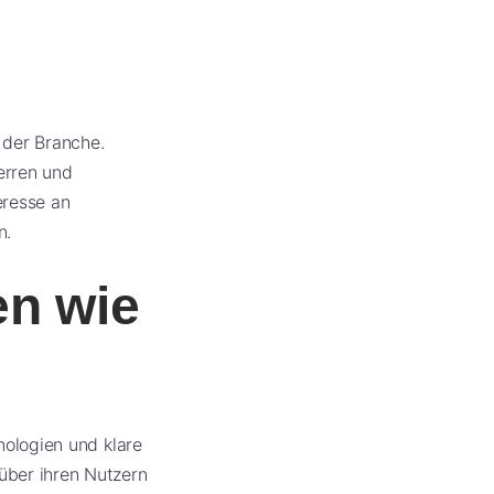
 der Branche.
erren und
eresse an
n.
en wie
hnologien und klare
über ihren Nutzern