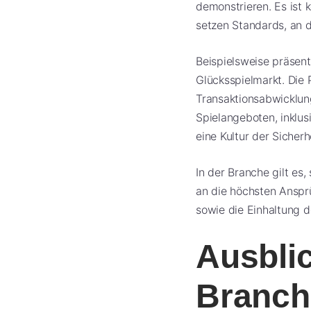
demonstrieren. Es ist 
setzen Standards, an 
Beispielsweise präsent
Glücksspielmarkt. Die 
Transaktionsabwicklun
Spielangeboten, inklus
eine Kultur der Sicherhe
In der Branche gilt es
an die höchsten Anspr
sowie die Einhaltung d
Ausblic
Branch