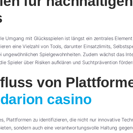
ien für nachhaltigen
s
e Umgang mit Glücksspielen ist längst ein zentrales Element
eren eine Vielzahl von Tools, darunter Einsatzlimits, Selbstsp
i ungewöhnlichen Spielgewohnheiten. Zudem wächst das Int
e Spieler über Risiken aufklären und Suchtprävention förder
fluss von Plattform
darion casino
es, Plattformen zu identifizieren, die nicht nur innovative Tec
bieten, sondern auch eine verantwortungsvolle Haltung gegen