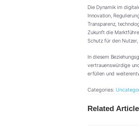
Die Dynamik im digital
Innovation, Regulieru
Transparenz, technolo
Zukunft die Marktführe
Schutz für den Nutzer,
In diesem Beziehungsge
vertrauenswürdige und
erfüllen und weiterent
Categories:
Uncatego
Related Articl