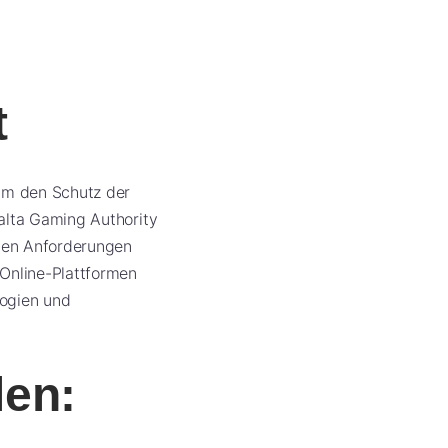
t
um den Schutz der
Malta Gaming Authority
chen Anforderungen
 Online-Plattformen
logien und
len: