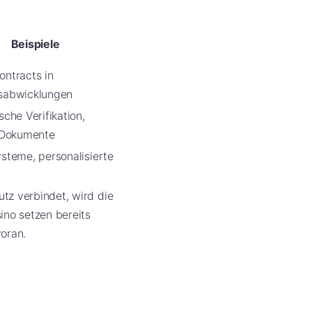
Beispiele
ntracts in
sabwicklungen
sche Verifikation,
e Dokumente
steme, personalisierte
tz verbindet, wird die
ino setzen bereits
oran.