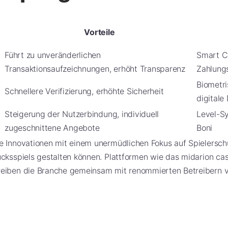
Vorteile
Führt zu unveränderlichen
Smart Co
Transaktionsaufzeichnungen, erhöht Transparenz
Zahlung
Biometri
Schnellere Verifizierung, erhöhte Sicherheit
digital
Steigerung der Nutzerbindung, individuell
Level-Sy
zugeschnittene Angebote
Boni
 Innovationen mit einem unermüdlichen Fokus auf Spielerschu
cksspiels gestalten können. Plattformen wie das midarion cas
eiben die Branche gemeinsam mit renommierten Betreibern v