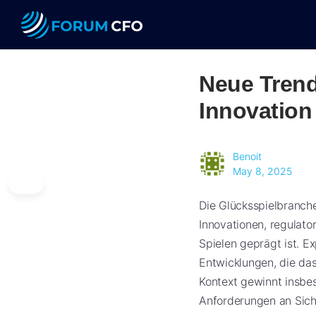
Neue Trend
Innovation
Benoit
May 8, 2025
Die Glücksspielbranche
Innovationen, regulat
Spielen geprägt ist. 
Entwicklungen, die das
Kontext gewinnt insbe
Anforderungen an Sich