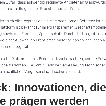
kein Zufall, dass aufwendig regulierte Anbieter an Glaubwürdi
denen sich die gesamte Branche messen lässt.
iert sich elbe-express.de als eine bedeutende Referenz im dig
Plattform ist bekannt für ihre transparenten Geschäftsmodelle
g sowie den Fokus auf Spielerschutz. Durch die Integration v
ive einer Auswahl an lizenzierten midarion casino-ähnlichen An
it und Integrität.
, solche Plattformen als Benchmark zu betrachten, um die Ent
üche zu richten. Die kontinuierliche Verbesserung technisc
er rechtlichen Vorgaben sind dabei unverzichtbar.
k: Innovationen, die
e prägen werden