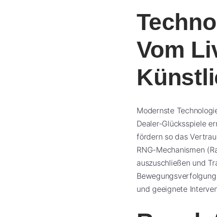
Techno
Vom Liv
Künstli
Modernste Technologien
Dealer-Glücksspiele e
fördern so das Vertrau
RNG-Mechanismen (Rand
auszuschließen und Tr
Bewegungsverfolgung un
und geeignete Interven