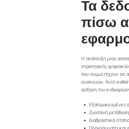
Τα δεδ
πίσω α
εφαρμο
Η ανάπτυξη μιας αποτε
στρατηγικής ψηφιακού
που συμμετέχουν σε α
συσκευών. Αυτό καθιστ
αύξηση του ενδιαφέρον
Εξατομικευμένες ε
Ζωντανή μετάδοση
Διαδραστικά στατισ
Προγράμματα και ε