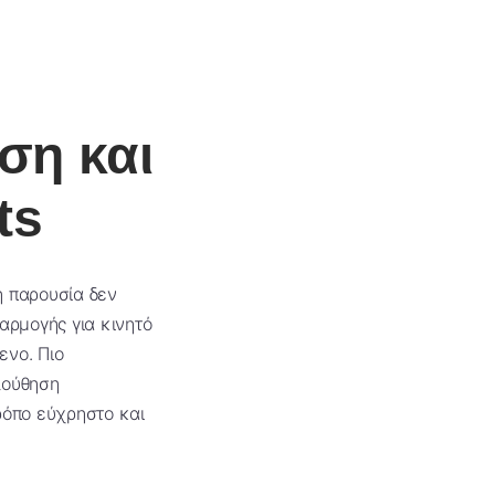
ση και
ts
ή παρουσία δεν
αρμογής για κινητό
ενο. Πιο
λούθηση
ρόπο εύχρηστο και