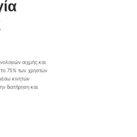
γία
ς
χνολογιών αιχμής και
, το 75% των χρηστών
μέσω κινητών
ην διατήρηση και