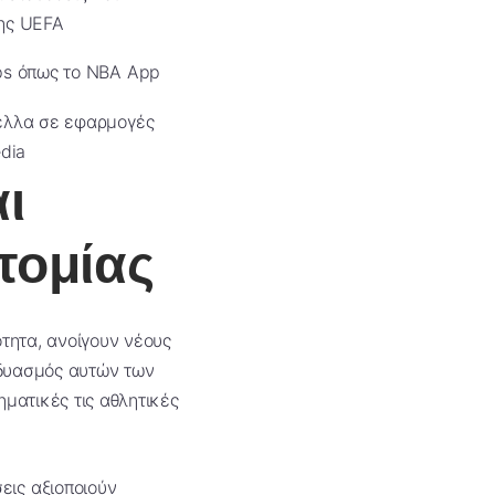
ης UEFA
ps όπως το NBA App
ελλα σε εφαρμογές
edia
ι
τομίας
ότητα, ανοίγουν νέους
νδυασμός αυτών των
ηματικές τις αθλητικές
εις αξιοποιούν