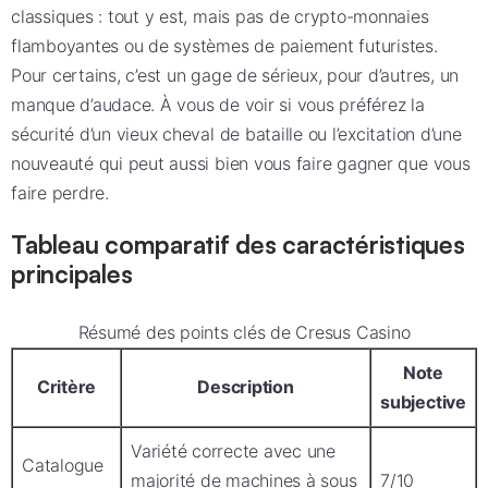
classiques : tout y est, mais pas de crypto-monnaies
flamboyantes ou de systèmes de paiement futuristes.
Pour certains, c’est un gage de sérieux, pour d’autres, un
manque d’audace. À vous de voir si vous préférez la
sécurité d’un vieux cheval de bataille ou l’excitation d’une
nouveauté qui peut aussi bien vous faire gagner que vous
faire perdre.
Tableau comparatif des caractéristiques
principales
Résumé des points clés de Cresus Casino
Note
Critère
Description
subjective
Variété correcte avec une
Catalogue
majorité de machines à sous
7/10