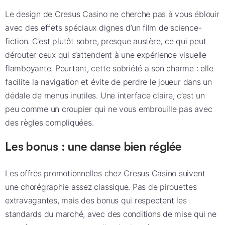
Le design de Cresus Casino ne cherche pas à vous éblouir
avec des effets spéciaux dignes d’un film de science-
fiction. C’est plutôt sobre, presque austère, ce qui peut
dérouter ceux qui s’attendent à une expérience visuelle
flamboyante. Pourtant, cette sobriété a son charme : elle
facilite la navigation et évite de perdre le joueur dans un
dédale de menus inutiles. Une interface claire, c’est un
peu comme un croupier qui ne vous embrouille pas avec
des règles compliquées.
Les bonus : une danse bien réglée
Les offres promotionnelles chez Cresus Casino suivent
une chorégraphie assez classique. Pas de pirouettes
extravagantes, mais des bonus qui respectent les
standards du marché, avec des conditions de mise qui ne