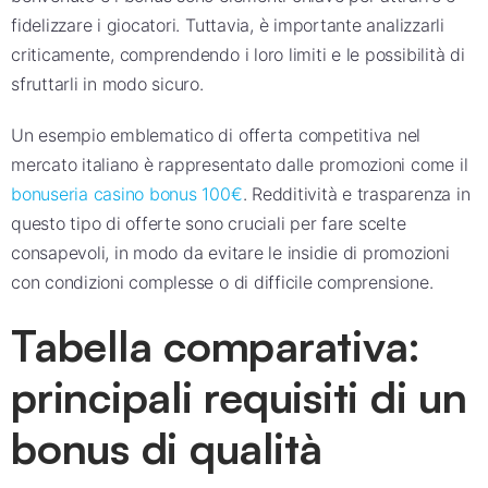
fidelizzare i giocatori. Tuttavia, è importante analizzarli
criticamente, comprendendo i loro limiti e le possibilità di
sfruttarli in modo sicuro.
Un esempio emblematico di offerta competitiva nel
mercato italiano è rappresentato dalle promozioni come il
bonuseria casino bonus 100€
. Redditività e trasparenza in
questo tipo di offerte sono cruciali per fare scelte
consapevoli, in modo da evitare le insidie di promozioni
con condizioni complesse o di difficile comprensione.
Tabella comparativa:
principali requisiti di un
bonus di qualità