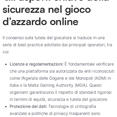
sicurezza nel gioco
d’azzardo online
Il consenso sulla tutela del giocatore si traduce in una
serie di best practice adottate dai principali operatori, tra
cui:
Licenze e regolamentazioni:
È fondamentale verificare
che una piattaforma sia autorizzata da enti riconosciuti
come l’Agenzia delle Dogane e dei Monopoli (ADM) in
Italia o la Malta Gaming Authority (MGA). Questi
organismi garantiscono il rispetto di standard rigorosi
in termini di equità, sicurezza e tutela del giocatore.
Protezione dei dati:
Tecnologie di crittografia
avanzate e politiche di privacy trasparenti sono