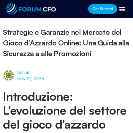
Get Started
Strategie e Garanzie nel Mercato del
Gioco d’Azzardo Online: Una Guida alla
Sicurezza e alle Promozioni
Benoit
May 27, 2025
Introduzione:
L’evoluzione del settore
del gioco d’azzardo