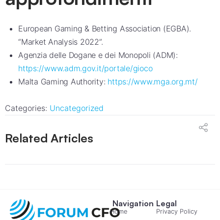
European Gaming & Betting Association (EGBA).
“Market Analysis 2022”.
Agenzia delle Dogane e dei Monopoli (ADM):
https://www.adm.gov.it/portale/gioco
Malta Gaming Authority:
https://www.mga.org.mt/
Categories:
Uncategorized
Related Articles
Navigation
Legal
Home
Privacy Policy