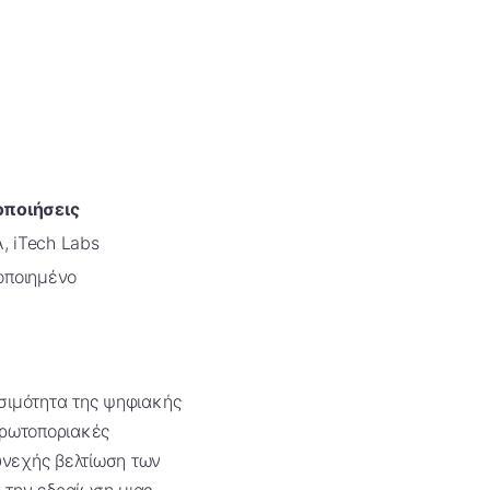
οποιήσεις
 iTech Labs
οποιημένο
ωσιμότητα της ψηφιακής
πρωτοποριακές
υνεχής βελτίωση των