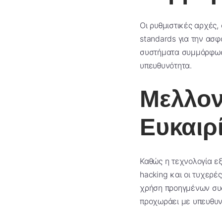
Οι ρυθμιστικές αρχές,
standards για την ασφ
συστήματα συμμόρφωσης
υπευθυνότητα.
Μελλον
Ευκαιρ
Καθώς η τεχνολογία εξ
hacking και οι τυχερέ
χρήση προηγμένων συσ
προχωράει με υπευθυν