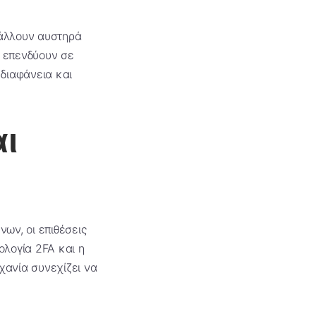
βάλλουν αυστηρά
, επενδύουν σε
διαφάνεια και
αι
ων, οι επιθέσεις
ολογία 2FA και η
χανία συνεχίζει να