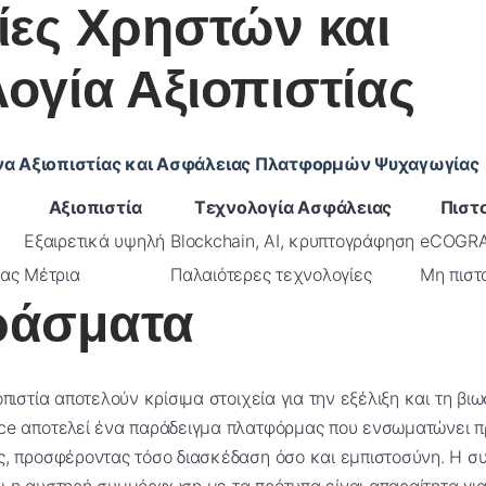
ίες Χρηστών και
ογία Αξιοπιστίας
α Αξιοπιστίας και Ασφάλειας Πλατφορμών Ψυχαγωγίας
Αξιοπιστία
Τεχνολογία Ασφάλειας
Πιστ
Εξαιρετικά υψηλή
Blockchain, AI, κρυπτογράφηση
eCOGRA,
ίας
Μέτρια
Παλαιότερες τεχνολογίες
Μη πιστ
ράσματα
οπιστία αποτελούν κρίσιμα στοιχεία για την εξέλιξη και τη βι
ce αποτελεί ένα παράδειγμα πλατφόρμας που ενσωματώνει 
ς, προσφέροντας τόσο διασκέδαση όσο και εμπιστοσύνη. Η σ