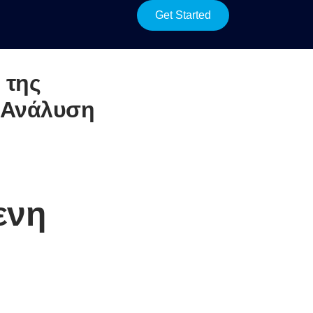
Get Started
 της
η Ανάλυση
ενη