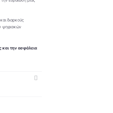
 την εδραίωση μιας
 και διαρκούς
ων ψηφιακών
ς και την ασφάλεια