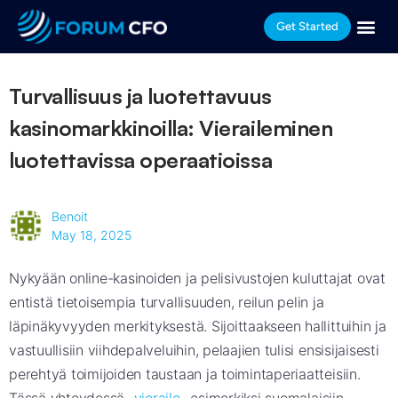
Get Started
Turvallisuus ja luotettavuus
kasinomarkkinoilla: Vieraileminen
luotettavissa operaatioissa
Benoit
May 18, 2025
Nykyään online-kasinoiden ja pelisivustojen kuluttajat ovat
entistä tietoisempia turvallisuuden, reilun pelin ja
läpinäkyvyyden merkityksestä. Sijoittaakseen hallittuihin ja
vastuullisiin viihdepalveluihin, pelaajien tulisi ensisijaisesti
perehtyä toimijoiden taustaan ja toimintaperiaatteisiin.