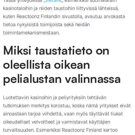
Tässä yhteydessä _
vieraile
_ esimerkiksi suomalaisiin
kasinotaloihin ja niiden taustoihin liittyvissä lähteissä,
kuten Reactoonz Finlandin sivustolla, avautuu arvokasta
tietoa nykyisistä toimijoista sekä heidän
toimintamekanismeistaan.
Miksi taustatieto on
oleellista oikean
pelialustan valinnassa
Luotettaviin kasinoihin ja peliyrityksiin tehtävän
tutkimuksen merkitys korostuu, koska nämä yritykset eivät
ainoastaan tarjoa viihdettä, vaan myös täyttävät tiukat
oikeudelliset velvoitteet ja varmistavat käyttäjien
turvallisuuden. Esimerkiksi Reactoonz Finland kertoo