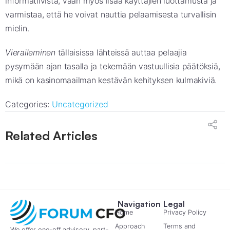
informatiivista, vaan myös lisää käyttäjien luottamusta ja
varmistaa, että he voivat nauttia pelaamisesta turvallisin
mielin.
Vieraileminen
tällaisissa lähteissä auttaa pelaajia
pysymään ajan tasalla ja tekemään vastuullisia päätöksiä,
mikä on kasinomaailman kestävän kehityksen kulmakiviä.
Categories:
Uncategorized
Related Articles
Navigation
Legal
Home
Privacy Policy
Approach
Terms and
We offer one-off advisory, part-