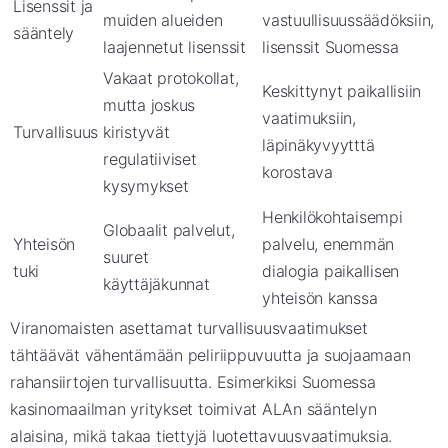
Lisenssit ja
muiden alueiden
vastuullisuussäädöksiin,
sääntely
laajennetut lisenssit
lisenssit Suomessa
Vakaat protokollat,
Keskittynyt paikallisiin
mutta joskus
vaatimuksiin,
Turvallisuus
kiristyvät
läpinäkyvyytttä
regulatiiviset
korostava
kysymykset
Henkilökohtaisempi
Globaalit palvelut,
Yhteisön
palvelu, enemmän
suuret
tuki
dialogia paikallisen
käyttäjäkunnat
yhteisön kanssa
Viranomaisten asettamat turvallisuusvaatimukset
tähtäävät vähentämään peliriippuvuutta ja suojaamaan
rahansiirtojen turvallisuutta. Esimerkiksi Suomessa
kasinomaailman yritykset toimivat ALAn sääntelyn
alaisina, mikä takaa tiettyjä luotettavuusvaatimuksia.