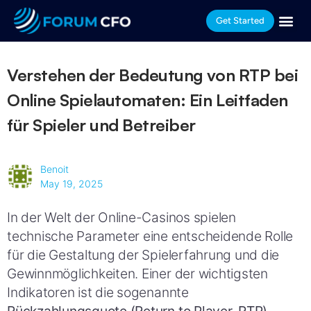
Get Started
Verstehen der Bedeutung von RTP bei
Online Spielautomaten: Ein Leitfaden
für Spieler und Betreiber
Benoit
May 19, 2025
In der Welt der Online-Casinos spielen
technische Parameter eine entscheidende Rolle
für die Gestaltung der Spielerfahrung und die
Gewinnmöglichkeiten. Einer der wichtigsten
Indikatoren ist die sogenannte