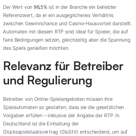
Der Wert von
96,5%
ist in der Branche ein beliebter
Referenzwert, da er ein ausgeglichenes Verhältnis
zwischen Gewinnchance und Casino-Hausvorteil darstellt.
Automaten mit diesem RTP sind ideal für Spieler, die auf
faire Bedingungen setzen, gleichzeitig aber die Spannung
des Spiels genießen möchten.
Relevanz für Betreiber
und Regulierung
Betreiber von Online-Spielangeboten müssen ihre
Spielautomaten so gestalten, dass sie die gesetzlichen
Vorgaben erfüllen – inklusive der Angabe der RTP. In
Deutschland ist die Einhaltung der
Glücksspielstaatsvertrag (GlüStV) entscheidend, um auf