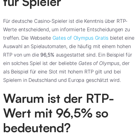
für Spieler
Für deutsche Casino-Spieler ist die Kenntnis über RTP-
Werte entscheidend, um informierte Entscheidungen zu
treffen. Die Webseite
Gates of Olympus Gratis
bietet eine
Auswahl an Spielautomaten, die häufig mit einem hohen
RTP von um die
96,5%
ausgestattet sind. Ein Beispiel für
ein solches Spiel ist der beliebte
Gates of Olympus
, der
als Beispiel für eine Slot mit hohem RTP gilt und bei
Spielern in Deutschland und Europa geschätzt wird.
Warum ist der RTP-
Wert mit 96,5% so
bedeutend?