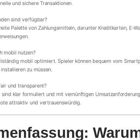
hnelle und sichere Transaktionen.
den sind verfügbar?
eite Palette von Zahlungsmitteln, darunter Kreditkarten, E-Wal
erweisungen.
h mobil nutzen?
vollständig mobil optimiert. Spieler können bequem vom Smart
 installieren zu müssen.
air und transparent?
sind klar formuliert und mit vernünftigen Umsatzanforderun
te attraktiv und vertrauenswürdig.
menfassung: Waru