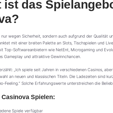
 ist das Spielangebo
va?
t nur wegen Sicherheit, sondern auch aufgrund der Qualität un
ktet mit einer breiten Palette an Slots, Tischspielen und Liv
it Top-Softwareanbietern wie NetEnt, Microgaming und Evol
ses Gameplay und attraktive Gewinnchancen.
erzählt: „Ich spiele seit Jahren in verschiedenen Casinos, aber
ahl an neuen und klassischen Titeln. Die Ladezeiten sind kur
no-Feeling.“ Solche Erfahrungswerte unterstreichen die Beliebt
u Casinova Spielen:
edene Spiele verfügbar