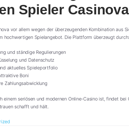
uen Spieler Casinov
inova vor allem wegen der überzeugenden Kombination aus Sic
 hochwertigen Spielangebot. Die Plattform überzeugt durch
erung und ständige Regulierungen
üsselung und Datenschutz
nd aktuelles Spieleportfolio
ttraktive Boni
ere Zahlungsabwicklung
h einem seriösen und modernen Online-Casino ist, findet bei
trauen schafft und hält.
rized