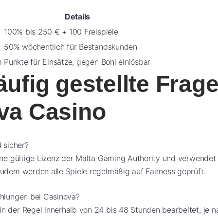
Details
100% bis 250 € + 100 Freispiele
50% wöchentlich für Bestandskunden
m
Punkte für Einsätze, gegen Boni einlösbar
ufig gestellte Frag
va Casino
d sicher?
eine gültige Lizenz der Malta Gaming Authority und verwendet
udem werden alle Spiele regelmäßig auf Fairness geprüft.
ahlungen bei Casinova?
 der Regel innerhalb von 24 bis 48 Stunden bearbeitet, je n