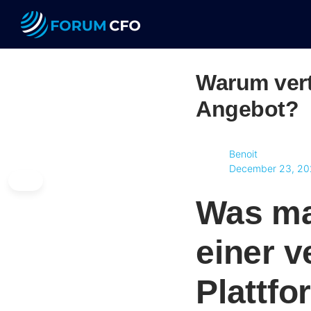
Warum vert
Angebot?
Benoit
December 23, 20
Was ma
einer 
Plattf