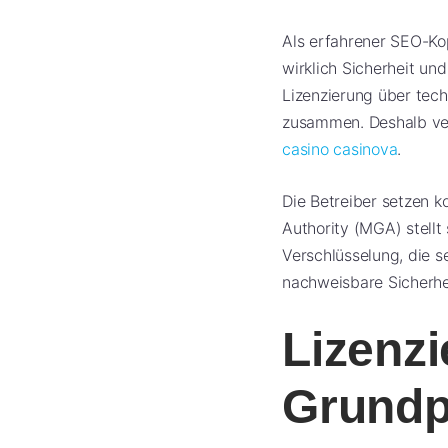
Als erfahrener SEO-Kop
wirklich Sicherheit un
Lizenzierung über tech
zusammen. Deshalb ver
casino casinova
.
Die Betreiber setzen k
Authority (MGA) stellt
Verschlüsselung, die s
nachweisbare Sicherhe
Lizenzi
Grundpf