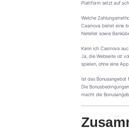
Plattform setzt auf sc
Welche Zahlungsmetho
Casinova bietet eine br
Neteller sowie Banküb
Kann ich Casinova auc
Ja, die Webseite ist 
spielen, ohne eine App
Ist das Bonusangebot f
Die Bonusbedingungen 
macht die Bonusangebo
Zusam