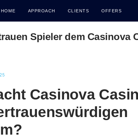
HOME
APPROACH
CLIENTS
OFFERS
rauen Spieler dem Casinova 
25
cht Casinova Casin
vertrauenswürdigen
orm?