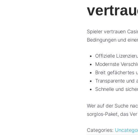
vertra
Spieler vertrauen Cas
Bedingungen und einem
Offizielle Lizenzi
Modernste Verschl
Breit gefächertes u
Transparente und a
Schnelle und sich
Wer auf der Suche nac
sorglos-Paket, das Ver
Categories:
Uncatego