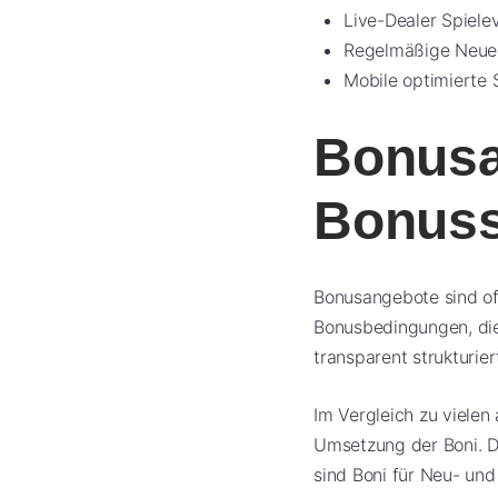
Live-Dealer Spiele
Regelmäßige Neuer
Mobile optimierte 
Bonusan
Bonuss
Bonusangebote sind oft
Bonusbedingungen, die
transparent strukturi
Im Vergleich zu vielen
Umsetzung der Boni. Da
sind Boni für Neu- und