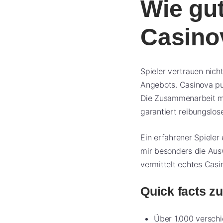
Wie gut
Casino
Spieler vertrauen nich
Angebots. Casinova pun
Die Zusammenarbeit m
garantiert reibungslo
Ein erfahrener Spieler 
mir besonders die Ausw
vermittelt echtes Casi
Quick facts z
Über 1.000 verschi