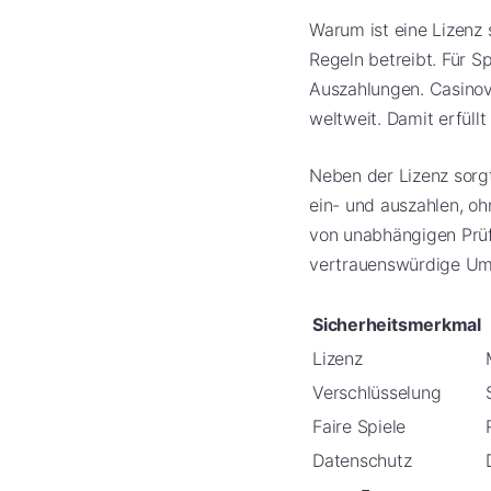
Warum ist eine Lizenz 
Regeln betreibt. Für S
Auszahlungen. Casinov
weltweit. Damit erfüll
Neben der Lizenz sorg
ein- und auszahlen, o
von unabhängigen Prüfo
vertrauenswürdige Umg
Sicherheitsmerkmal
Lizenz
Verschlüsselung
Faire Spiele
Datenschutz