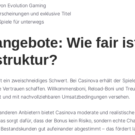
von Evolution Gaming
scheinungen und exklusive Titel
Spiele für unterwegs
gebote: Wie fair is
truktur?
 ein zweischneidiges Schwert. Bei Casinova erhält der Spieler
 Vertrauen schaffen. Willkommensboni, Reload-Boni und Tr
ert und mit nachvollziehbaren Umsatzbedingungen versehen.
 anderen Anbietern bietet Casinova moderate und realistisch
s sorgt dafür, dass der Bonus kein Risiko, sondern echte Chan
 Bestandskunden gut aufeinander abgestimmt – das fördert lan