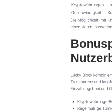
Kryptowährungen
Ja
Geschwindigkeit
So
Die Möglichkeit, mit K
einen klaren Innovatio
Bonus
Nutzer
Lucky Block kombinier
Transparenz und langfr
Einzahlungsboni und Gr
Kryptowährungs-Bo
Regelmäßige Turni