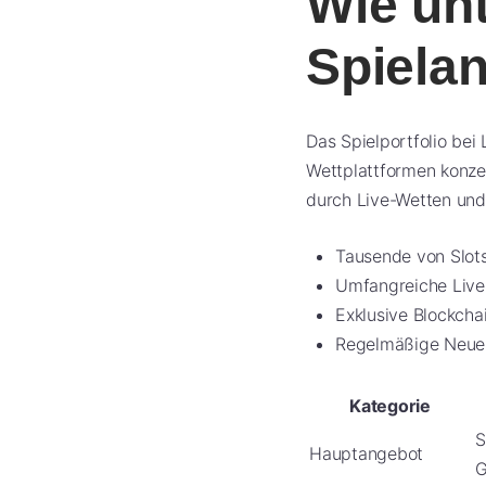
Wie unt
Spiela
Das Spielportfolio bei 
Wettplattformen konzen
durch Live-Wetten und
Tausende von Slot
Umfangreiche Live-
Exklusive Blockcha
Regelmäßige Neue
Kategorie
S
Hauptangebot