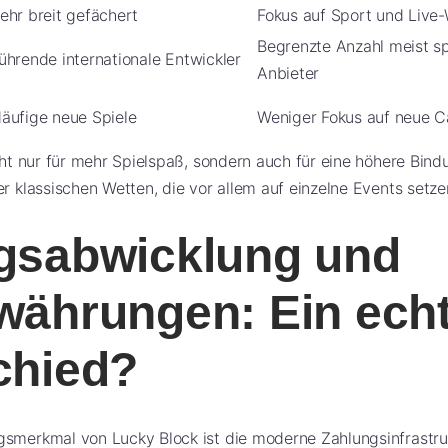
ehr breit gefächert
Fokus auf Sport und Live
Begrenzte Anzahl meist sp
ührende internationale Entwickler
Anbieter
äufige neue Spiele
Weniger Fokus auf neue Ca
icht nur für mehr Spielspaß, sondern auch für eine höhere Bind
er klassischen Wetten, die vor allem auf einzelne Events setze
gsabwicklung und
währungen: Ein ech
chied?
gsmerkmal von Lucky Block ist die moderne Zahlungsinfrastru