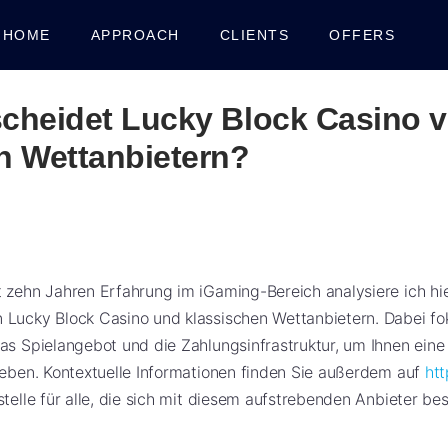
HOME
APPROACH
CLIENTS
OFFERS
cheidet Lucky Block Casino 
n Wettanbietern?
t zehn Jahren Erfahrung im iGaming-Bereich analysiere ich hi
 Lucky Block Casino und klassischen Wettanbietern. Dabei fok
as Spielangebot und die Zahlungsinfrastruktur, um Ihnen eine
geben. Kontextuelle Informationen finden Sie außerdem auf
htt
stelle für alle, die sich mit diesem aufstrebenden Anbieter be