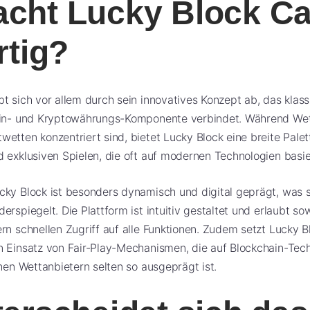
cht Lucky Block Ca
rtig?
t sich vor allem durch sein innovatives Konzept ab, das klass
ain- und Kryptowährungs-Komponente verbindet. Während Wet
etten konzentriert sind, bietet Lucky Block eine breite Palett
 exklusiven Spielen, die oft auf modernen Technologien basie
ky Block ist besonders dynamisch und digital geprägt, was s
rspiegelt. Die Plattform ist intuitiv gestaltet und erlaubt so
rn schnellen Zugriff auf alle Funktionen. Zudem setzt Lucky 
 Einsatz von Fair-Play-Mechanismen, die auf Blockchain-Tech
chen Wettanbietern selten so ausgeprägt ist.