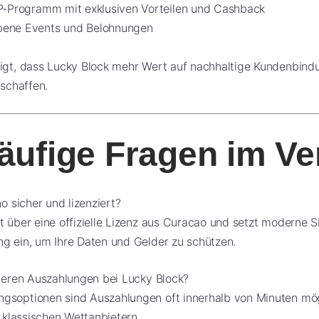
IP-Programm mit exklusiven Vorteilen und Cashback
bene Events und Belohnungen
igt, dass Lucky Block mehr Wert auf nachhaltige Kundenbindun
 schaffen.
äufige Fragen im Ve
no sicher und lizenziert?
t über eine offizielle Lizenz aus Curacao und setzt moderne 
g ein, um Ihre Daten und Gelder zu schützen.
nieren Auszahlungen bei Lucky Block?
gsoptionen sind Auszahlungen oft innerhalb von Minuten mögl
n klassischen Wettanbietern.