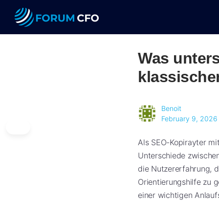
Was unters
klassische
Benoit
February 9, 2026
Als SEO-Kopira­yter mi
Unterschiede zwischen
die Nutzererfahrung, d
Orientierungshilfe zu 
einer wichtigen Anlauf