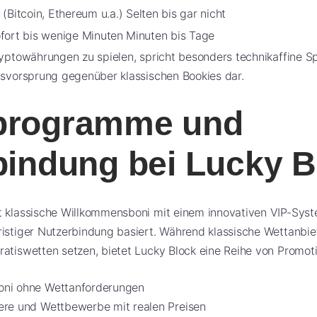
 (Bitcoin, Ethereum u.a.)
Selten bis gar nicht
fort bis wenige Minuten
Minuten bis Tage
ryptowährungen zu spielen, spricht besonders technikaffine Spi
nsvorsprung gegenüber klassischen Bookies dar.
programme und
bindung bei Lucky B
t klassische Willkommensboni mit einem innovativen VIP-Syst
istiger Nutzerbindung basiert. Während klassische Wettanbiet
atiswetten setzen, bietet Lucky Block eine Reihe von Promot
ni ohne Wettanforderungen
ere und Wettbewerbe mit realen Preisen