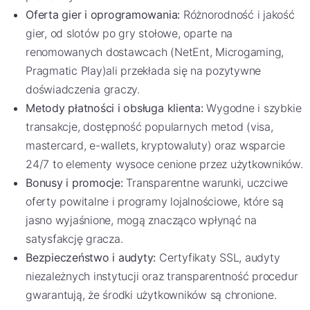
Oferta gier i oprogramowania:
Różnorodność i jakość
gier, od slotów po gry stołowe, oparte na
renomowanych dostawcach (NetEnt, Microgaming,
Pragmatic Play)ali przekłada się na pozytywne
doświadczenia graczy.
Metody płatności i obsługa klienta:
Wygodne i szybkie
transakcje, dostępność popularnych metod (visa,
mastercard, e-wallets, kryptowaluty) oraz wsparcie
24/7 to elementy wysoce cenione przez użytkowników.
Bonusy i promocje:
Transparentne warunki, uczciwe
oferty powitalne i programy lojalnościowe, które są
jasno wyjaśnione, mogą znacząco wpłynąć na
satysfakcję gracza.
Bezpieczeństwo i audyty:
Certyfikaty SSL, audyty
niezależnych instytucji oraz transparentność procedur
gwarantują, że środki użytkowników są chronione.