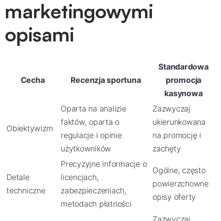
marketingowymi
opisami
Standardowa
Cecha
Recenzja sportuna
promocja
kasynowa
Oparta na analizie
Zazwyczaj
faktów, oparta o
ukierunkowana
Obiektywizm
regulacje i opinie
na promocję i
użytkowników
zachęty
Precyzyjne informacje o
Ogólne, często
Detale
licencjach,
powierzchowne
techniczne
zabezpieczeniach,
opisy oferty
metodach płatności
Zazwyczaj