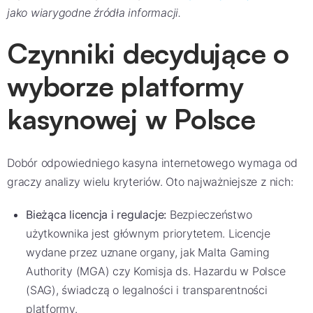
jako wiarygodne źródła informacji.
Czynniki decydujące o
wyborze platformy
kasynowej w Polsce
Dobór odpowiedniego kasyna internetowego wymaga od
graczy analizy wielu kryteriów. Oto najważniejsze z nich:
Bieżąca licencja i regulacje:
Bezpieczeństwo
użytkownika jest głównym priorytetem. Licencje
wydane przez uznane organy, jak Malta Gaming
Authority (MGA) czy Komisja ds. Hazardu w Polsce
(SAG), świadczą o legalności i transparentności
platformy.