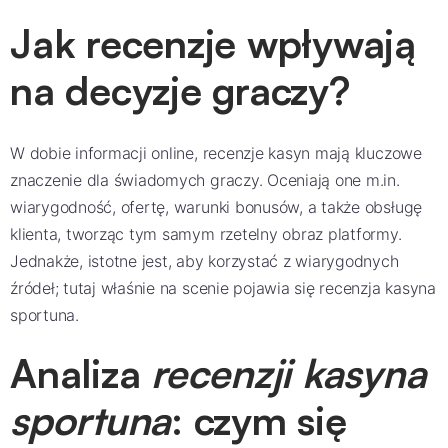
Jak recenzje wpływają
na decyzje graczy?
W dobie informacji online, recenzje kasyn mają kluczowe
znaczenie dla świadomych graczy. Oceniają one m.in.
wiarygodność, ofertę, warunki bonusów, a także obsługę
klienta, tworząc tym samym rzetelny obraz platformy.
Jednakże, istotne jest, aby korzystać z wiarygodnych
źródeł; tutaj właśnie na scenie pojawia się recenzja kasyna
sportuna.
Analiza
recenzji kasyna
sportuna
: czym się