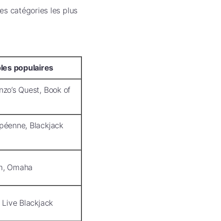
es catégories les plus
es populaires
nzo’s Quest, Book of
péenne, Blackjack
em, Omaha
, Live Blackjack