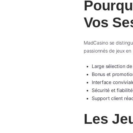
Pourqu
Vos Se
MadCasino se distingue 
passionnés de jeux en l
Large sélection de 
Bonus et promotio
Interface conviviale
Sécurité et fiabilité
Support client réact
Les Je