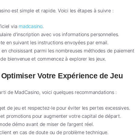
sino est simple et rapide. Voici les étapes à suivre :
iciel via
madcasino
.
laire d’inscription avec vos informations personnelles.
te en suivant les instructions envoyées par email.
 en choisissant parmi les nombreuses méthodes de paiement 
 de bienvenue et commencez à explorer les jeux.
 Optimiser Votre Expérience de Jeu
 parti de MadCasino, voici quelques recommandations :
t de jeu et respectez-le pour éviter les pertes excessives.
 et promotions pour augmenter votre capital de départ.
 mode démo avant de miser de l’argent réel.
t client en cas de doute ou de problème technique.