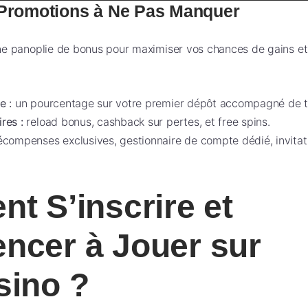
 Promotions à Ne Pas Manquer
 panoplie de bonus pour maximiser vos chances de gains et 
e :
un pourcentage sur votre premier dépôt accompagné de to
res :
reload bonus, cashback sur pertes, et free spins.
compenses exclusives, gestionnaire de compte dédié, invitat
t S’inscrire et
cer à Jouer sur
ino ?