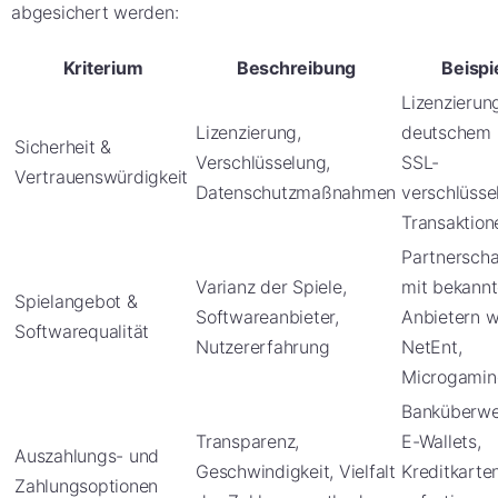
abgesichert werden:
Kriterium
Beschreibung
Beispi
Lizenzierun
Lizenzierung,
deutschem 
Sicherheit &
Verschlüsselung,
SSL-
Vertrauenswürdigkeit
Datenschutzmaßnahmen
verschlüsse
Transaktion
Partnerscha
Varianz der Spiele,
mit bekann
Spielangebot &
Softwareanbieter,
Anbietern w
Softwarequalität
Nutzererfahrung
NetEnt,
Microgamin
Banküberwe
Transparenz,
E-Wallets,
Auszahlungs- und
Geschwindigkeit, Vielfalt
Kreditkarte
Zahlungsoptionen