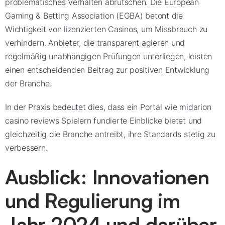
problematisches Verhalten abrutschen. Die
European
Gaming & Betting Association (EGBA)
betont die
Wichtigkeit von lizenzierten Casinos, um Missbrauch zu
verhindern. Anbieter, die transparent agieren und
regelmäßig unabhängigen Prüfungen unterliegen, leisten
einen entscheidenden Beitrag zur positiven Entwicklung
der Branche.
In der Praxis bedeutet dies, dass ein Portal wie midarion
casino reviews Spielern fundierte Einblicke bietet und
gleichzeitig die Branche antreibt, ihre Standards stetig zu
verbessern.
Ausblick: Innovationen
und Regulierung im
Jahr 2024 und darüber