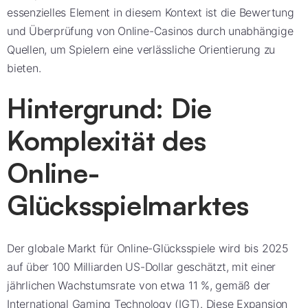
essenzielles Element in diesem Kontext ist die Bewertung
und Überprüfung von Online-Casinos durch unabhängige
Quellen, um Spielern eine verlässliche Orientierung zu
bieten.
Hintergrund: Die
Komplexität des
Online-
Glücksspielmarktes
Der globale Markt für Online-Glücksspiele wird bis 2025
auf über
100 Milliarden US-Dollar
geschätzt, mit einer
jährlichen Wachstumsrate von etwa 11 %, gemäß der
International Gaming Technology (IGT). Diese Expansion