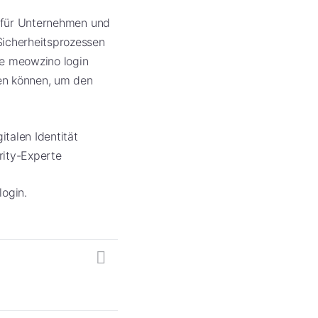
g für Unternehmen und
Sicherheitsprozessen
ie meowzino login
den können, um den
italen Identität
rity-Experte
login.