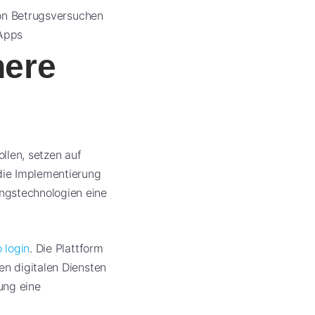
on Betrugsversuchen
Apps
here
llen, setzen auf
 die Implementierung
ngstechnologien eine
 login
. Die Plattform
en digitalen Diensten
ung eine