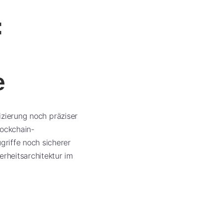
:
e
fizierung noch präziser
lockchain-
riffe noch sicherer
rheitsarchitektur im