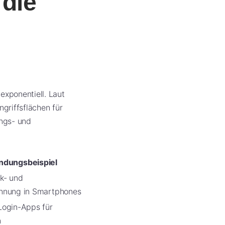
 die
exponentiell. Laut
ngriffsflächen für
ungs- und
dungsbeispiel
k- und
nnung in Smartphones
Login-Apps für
n