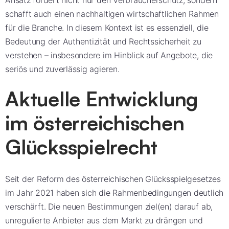
Ansatz fördert nicht nur den Verbraucherschutz, sondern
schafft auch einen nachhaltigen wirtschaftlichen Rahmen
für die Branche. In diesem Kontext ist es essenziell, die
Bedeutung der Authentizität und Rechtssicherheit zu
verstehen – insbesondere im Hinblick auf Angebote, die
seriös und zuverlässig agieren.
Aktuelle Entwicklung
im österreichischen
Glücksspielrecht
Seit der Reform des österreichischen Glücksspielgesetzes
im Jahr 2021 haben sich die Rahmenbedingungen deutlich
verschärft. Die neuen Bestimmungen ziel(en) darauf ab,
unregulierte Anbieter aus dem Markt zu drängen und