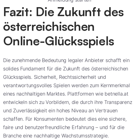
Fazit: Die Zukunft des
österreichischen
Online-Glücksspiels
Die zunehmende Bedeutung legaler Anbieter schafft ein
solides Fundament für die Zukunft des österreichischen
Glücksspiels. Sicherheit, Rechtssicherheit und
verantwortungsvolles Spielen werden zum Kernmerkmal
eines nachhaltigen Marktes. Plattformen wie betnella.at
entwickeln sich zu Vorbildern, die durch ihre Transparenz
und Zuverlässigkeit ein hohes Niveau an Vertrauen
schaffen. Für Konsumenten bedeutet dies eine sichere,
faire und benutzerfreundliche Erfahrung – und für die
Branche eine nachhaltige Wachstumsstrategie.