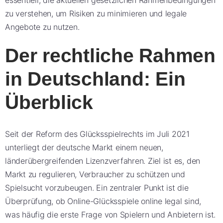
essentiell, die aktuellen gesetzlichen Rahmenbedingungen
zu verstehen, um Risiken zu minimieren und legale
Angebote zu nutzen.
Der rechtliche Rahmen
in Deutschland: Ein
Überblick
Seit der Reform des Glücksspielrechts im Juli 2021
unterliegt der deutsche Markt einem neuen,
länderübergreifenden Lizenzverfahren. Ziel ist es, den
Markt zu regulieren, Verbraucher zu schützen und
Spielsucht vorzubeugen. Ein zentraler Punkt ist die
Überprüfung, ob Online-Glücksspiele
online legal
sind,
was häufig die erste Frage von Spielern und Anbietern ist.