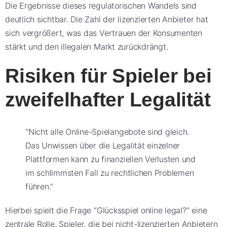
Die Ergebnisse dieses regulatorischen Wandels sind
deutlich sichtbar. Die Zahl der lizenzierten Anbieter hat
sich vergrößert, was das Vertrauen der Konsumenten
stärkt und den illegalen Markt zurückdrängt.
Risiken für Spieler bei
zweifelhafter Legalität
“Nicht alle Online-Spielangebote sind gleich.
Das Unwissen über die Legalität einzelner
Plattformen kann zu finanziellen Verlusten und
im schlimmsten Fall zu rechtlichen Problemen
führen.”
Hierbei spielt die Frage “Glücksspiel online legal?” eine
zentrale Rolle. Spieler, die bei nicht-lizenzierten Anbietern