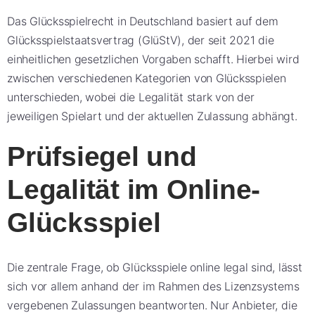
Das Glücksspielrecht in Deutschland basiert auf dem
Glücksspielstaatsvertrag (GlüStV), der seit 2021 die
einheitlichen gesetzlichen Vorgaben schafft. Hierbei wird
zwischen verschiedenen Kategorien von Glücksspielen
unterschieden, wobei die Legalität stark von der
jeweiligen Spielart und der aktuellen Zulassung abhängt.
Prüfsiegel und
Legalität im Online-
Glücksspiel
Die zentrale Frage, ob Glücksspiele online legal sind, lässt
sich vor allem anhand der im Rahmen des Lizenzsystems
vergebenen Zulassungen beantworten. Nur Anbieter, die