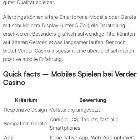
guter Qualität spielbar.
Allerdings können ältere Smartphone-Modelle oder Geräte
mit sehr kleinem Display (unter 5 Zoll) die Darstellung
erschweren. Besonders grafisch aufwendige Titel könnten
auf älteren Geräten etwas langsamer laufen. Dennoch
bietet Verder Casino insgesamt eine überdurchschnittlich
positive mobile Erfahrung.
Quick facts – Mobiles Spielen bei Verder
Casino
Kriterium
Bewertung
Responsive Design
Vollständig umgesetzt
Android, iOS, Tablets, fast alle
Kompatible Geräte
Smartphones
App
Keine native App, Web-App optimiert