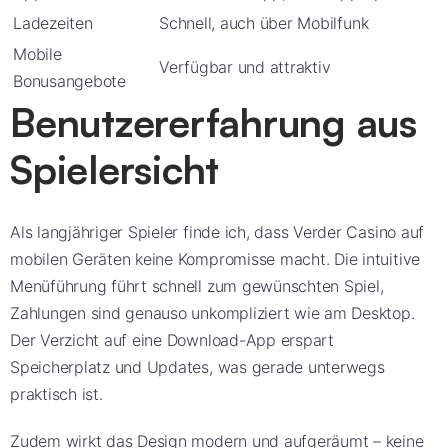
Ladezeiten
Schnell, auch über Mobilfunk
Mobile
Verfügbar und attraktiv
Bonusangebote
Benutzererfahrung aus
Spielersicht
Als langjähriger Spieler finde ich, dass Verder Casino auf
mobilen Geräten keine Kompromisse macht. Die intuitive
Menüführung führt schnell zum gewünschten Spiel,
Zahlungen sind genauso unkompliziert wie am Desktop.
Der Verzicht auf eine Download-App erspart
Speicherplatz und Updates, was gerade unterwegs
praktisch ist.
Zudem wirkt das Design modern und aufgeräumt – keine